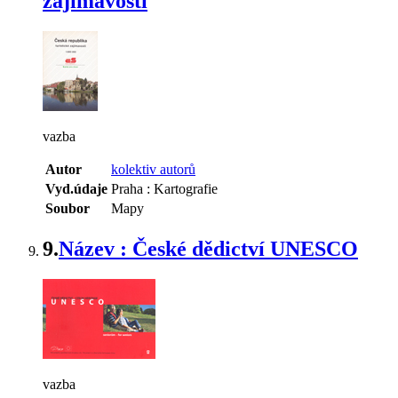
zajímavosti
vazba
Autor
kolektiv autorů
Vyd.údaje
Praha : Kartografie
Soubor
Mapy
9.
Název : České dědictví UNESCO
vazba