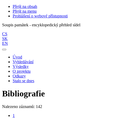
Přejít na obsah
Přejít na menu
Prohlášení o webové přístupnosti
Soupis památek - encyklopedický přehled sídel
CS
SK
EN
Úvod
Vyhledávání
Výsledky
O projektu
Odkazy
Stalo se dnes
Bibliografie
Nalezeno záznamů: 142
1