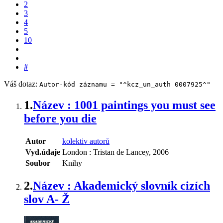
2
3
4
5
10
#
Váš dotaz:
Autor-kód záznamu = "^kcz_un_auth 0007925^"
1.
Název : 1001 paintings you must see
before you die
Autor
kolektiv autorů
Vyd.údaje
London : Tristan de Lancey, 2006
Soubor
Knihy
2.
Název : Akademický slovník cizích
slov A- Ž