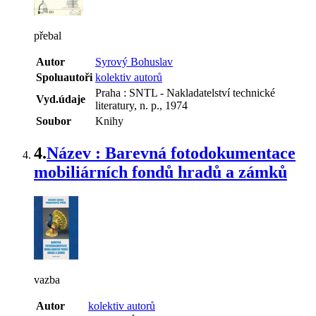
přebal
Autor
Syrový Bohuslav
Spoluautoři
kolektiv autorů
Praha : SNTL - Nakladatelství technické
Vyd.údaje
literatury, n. p., 1974
Soubor
Knihy
4.
Název : Barevná fotodokumentace
mobiliárních fondů hradů a zámků
vazba
Autor
kolektiv autorů