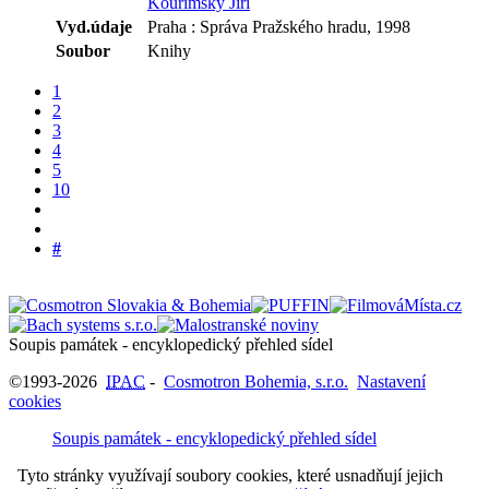
Kouřimský Jiří
Vyd.údaje
Praha : Správa Pražského hradu, 1998
Soubor
Knihy
1
2
3
4
5
10
#
Soupis památek - encyklopedický přehled sídel
©1993-2026
IPAC
-
Cosmotron Bohemia, s.r.o.
Nastavení
cookies
Soupis památek - encyklopedický přehled sídel
Tyto stránky využívají soubory cookies, které usnadňují jejich