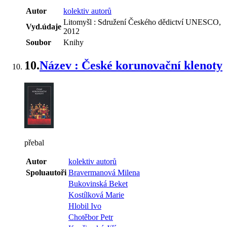
Autor
kolektiv autorů
Litomyšl : Sdružení Českého dědictví UNESCO,
Vyd.údaje
2012
Soubor
Knihy
10.
Název : České korunovační klenoty
přebal
Autor
kolektiv autorů
Spoluautoři
Bravermanová Milena
Bukovinská Beket
Kostílková Marie
Hlobil Ivo
Chotěbor Petr