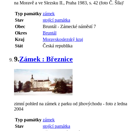
na Moravě a ve Slezsku II., Praha 1983, s. 42 (foto Č. Šíla)'
Typ památky
zámek
Stav
stojící památka
Obec
Bruntál
-
Zámecké náměstí 7
Okres
Bruntál
Kraj
Moravskoslezský kraj
Stát
Česká republika
9.
Zámek : Březnice
zimní pohled na zámek z parku od jihovýchodu - foto z ledna
2004
Typ památky
zámek
Stav
stojící památka