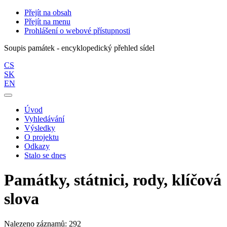
Přejít na obsah
Přejít na menu
Prohlášení o webové přístupnosti
Soupis památek - encyklopedický přehled sídel
CS
SK
EN
Úvod
Vyhledávání
Výsledky
O projektu
Odkazy
Stalo se dnes
Památky, státnici, rody, klíčová
slova
Nalezeno záznamů: 292