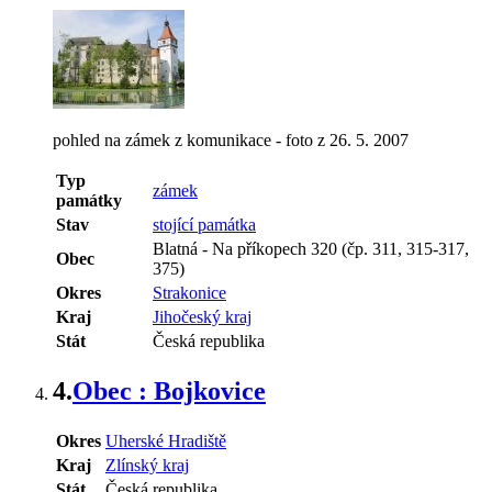
pohled na zámek z komunikace - foto z 26. 5. 2007
Typ
zámek
památky
Stav
stojící památka
Blatná
-
Na příkopech 320 (čp. 311, 315-317,
Obec
375)
Okres
Strakonice
Kraj
Jihočeský kraj
Stát
Česká republika
4.
Obec : Bojkovice
Okres
Uherské Hradiště
Kraj
Zlínský kraj
Stát
Česká republika