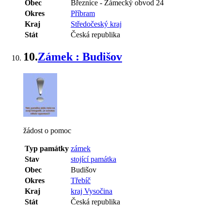
Obec
Březnice
-
Zámecký obvod 24
Okres
Příbram
Kraj
Středočeský kraj
Stát
Česká republika
10.
Zámek : Budišov
žádost o pomoc
Typ památky
zámek
Stav
stojící památka
Obec
Budišov
Okres
Třebíč
Kraj
kraj Vysočina
Stát
Česká republika