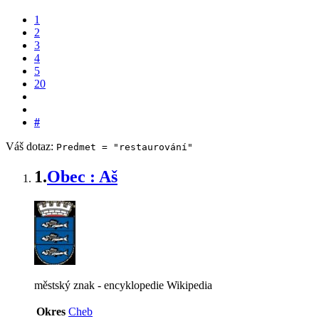
1
2
3
4
5
20
#
Váš dotaz:
Predmet = "restaurování"
1.
Obec : Aš
městský znak - encyklopedie Wikipedia
Okres
Cheb