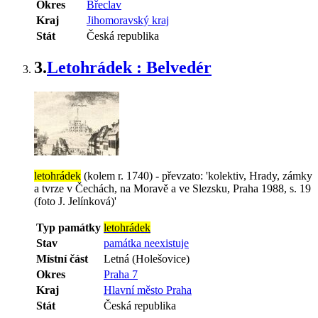
Okres
Břeclav
Kraj
Jihomoravský kraj
Stát
Česká republika
3.
Letohrádek : Belvedér
letohrádek
(kolem r. 1740) - převzato: 'kolektiv, Hrady, zámky
a tvrze v Čechách, na Moravě a ve Slezsku, Praha 1988, s. 19
(foto J. Jelínková)'
Typ památky
letohrádek
Stav
památka neexistuje
Místní část
Letná (Holešovice)
Okres
Praha 7
Kraj
Hlavní město Praha
Stát
Česká republika