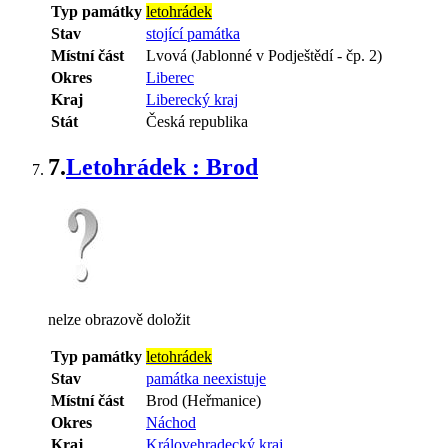
Typ památky
letohrádek
Stav
stojící památka
Místní část
Lvová (Jablonné v Podještědí - čp. 2)
Okres
Liberec
Kraj
Liberecký kraj
Stát
Česká republika
7.
Letohrádek : Brod
nelze obrazově doložit
Typ památky
letohrádek
Stav
památka neexistuje
Místní část
Brod (Heřmanice)
Okres
Náchod
Kraj
Královehradecký kraj