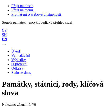
Přejít na obsah
Přejít na menu
Prohlášení o webové přístupnosti
Soupis památek - encyklopedický přehled sídel
CS
SK
EN
Úvod
Vyhledávání
Výsledky
O projektu
Odkazy
Stalo se dnes
Památky, státnici, rody, klíčová
slova
Nalezeno záznamů: 76