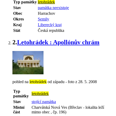
Typ památky
letohrádek
Stav
památka neexistuje
Obec
Harrachov
Okres
Semily
Kraj
Liberecký kraj
Stát
Česká republika
2.
Letohrádek : Apollónův chrám
pohled na
letohrádek
od západu - foto z 28. 5. 2008
Typ
letohrádek
památky
Stav
stojící památka
Místní
Charvátská Nová Ves (Břeclav - lokalita leží
část
mimo obec , čp. 196)