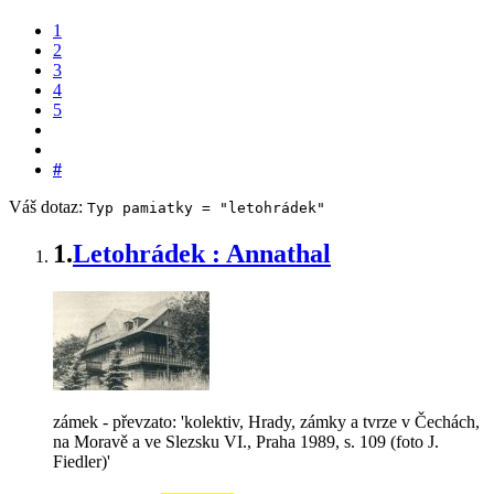
1
2
3
4
5
#
Váš dotaz:
Typ pamiatky = "letohrádek"
1.
Letohrádek : Annathal
zámek - převzato: 'kolektiv, Hrady, zámky a tvrze v Čechách,
na Moravě a ve Slezsku VI., Praha 1989, s. 109 (foto J.
Fiedler)'