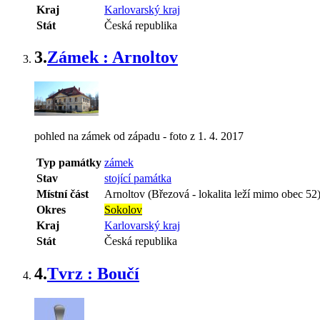
Kraj
Karlovarský kraj
Stát
Česká republika
3.
Zámek : Arnoltov
pohled na zámek od západu - foto z 1. 4. 2017
Typ památky
zámek
Stav
stojící památka
Místní část
Arnoltov (Březová - lokalita leží mimo obec 52
Okres
Sokolov
Kraj
Karlovarský kraj
Stát
Česká republika
4.
Tvrz : Boučí