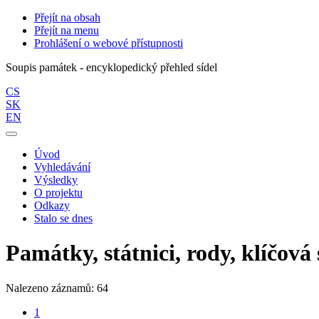
Přejít na obsah
Přejít na menu
Prohlášení o webové přístupnosti
Soupis památek - encyklopedický přehled sídel
CS
SK
EN
Úvod
Vyhledávání
Výsledky
O projektu
Odkazy
Stalo se dnes
Památky, státnici, rody, klíčová 
Nalezeno záznamů: 64
1