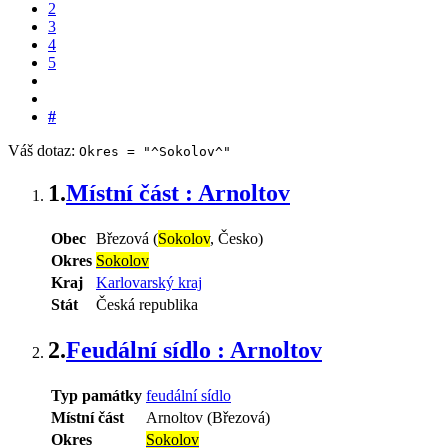
2
3
4
5
#
Váš dotaz:
Okres = "^Sokolov^"
1.
Místní část : Arnoltov
Obec
Březová (
Sokolov
, Česko)
Okres
Sokolov
Kraj
Karlovarský kraj
Stát
Česká republika
2.
Feudální sídlo : Arnoltov
Typ památky
feudální sídlo
Místní část
Arnoltov (Březová)
Okres
Sokolov