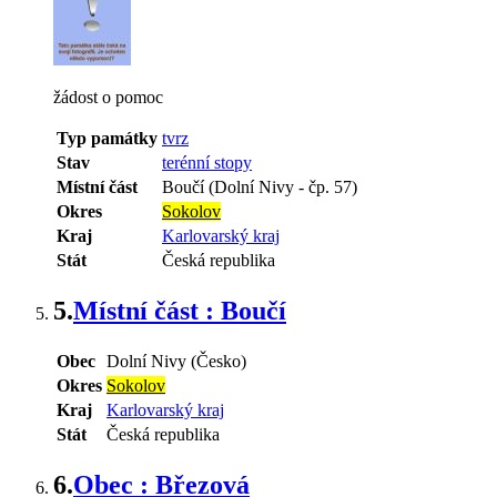
žádost o pomoc
Typ památky
tvrz
Stav
terénní stopy
Místní část
Boučí (Dolní Nivy - čp. 57)
Okres
Sokolov
Kraj
Karlovarský kraj
Stát
Česká republika
5.
Místní část : Boučí
Obec
Dolní Nivy (Česko)
Okres
Sokolov
Kraj
Karlovarský kraj
Stát
Česká republika
6.
Obec : Březová