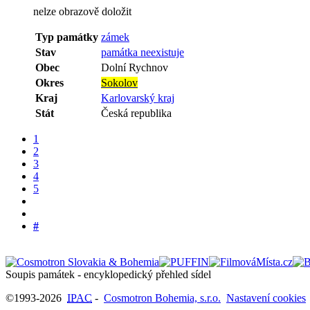
nelze obrazově doložit
Typ památky
zámek
Stav
památka neexistuje
Obec
Dolní Rychnov
Okres
Sokolov
Kraj
Karlovarský kraj
Stát
Česká republika
1
2
3
4
5
#
Soupis památek - encyklopedický přehled sídel
©1993-2026
IPAC
-
Cosmotron Bohemia, s.r.o.
Nastavení cookies