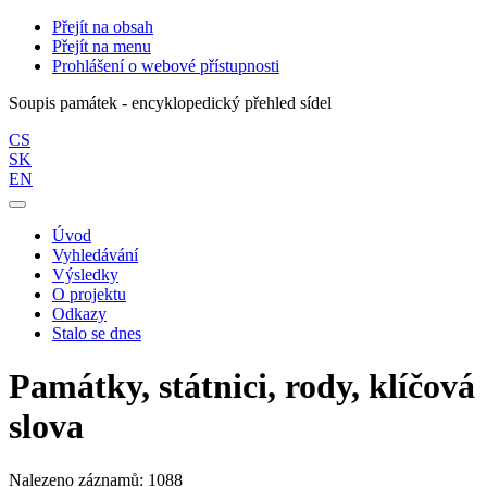
Přejít na obsah
Přejít na menu
Prohlášení o webové přístupnosti
Soupis památek - encyklopedický přehled sídel
CS
SK
EN
Úvod
Vyhledávání
Výsledky
O projektu
Odkazy
Stalo se dnes
Památky, státnici, rody, klíčová
slova
Nalezeno záznamů: 1088