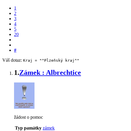
1
2
3
4
5
20
#
Váš dotaz:
Kraj = "^Plzeňský kraj^"
1.
Zámek : Albrechtice
žádost o pomoc
Typ památky
zámek