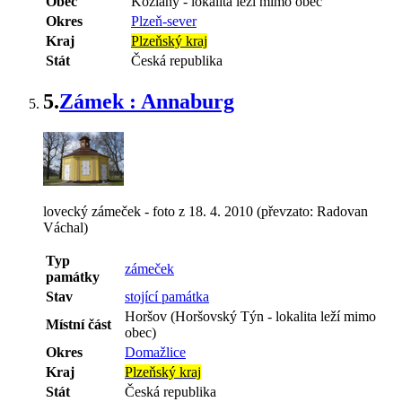
Obec
Kožlany
-
lokalita leží mimo obec
Okres
Plzeň-sever
Kraj
Plzeňský kraj
Stát
Česká republika
5.
Zámek : Annaburg
lovecký zámeček - foto z 18. 4. 2010 (převzato: Radovan
Váchal)
Typ
zámeček
památky
Stav
stojící památka
Horšov (Horšovský Týn - lokalita leží mimo
Místní část
obec)
Okres
Domažlice
Kraj
Plzeňský kraj
Stát
Česká republika