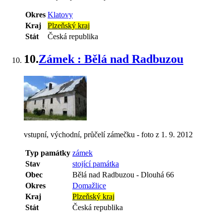
Okres
Klatovy
Kraj
Plzeňský kraj
Stát
Česká republika
10.
Zámek : Bělá nad Radbuzou
vstupní, východní, průčelí zámečku - foto z 1. 9. 2012
Typ památky
zámek
Stav
stojící památka
Obec
Bělá nad Radbuzou
-
Dlouhá 66
Okres
Domažlice
Kraj
Plzeňský kraj
Stát
Česká republika