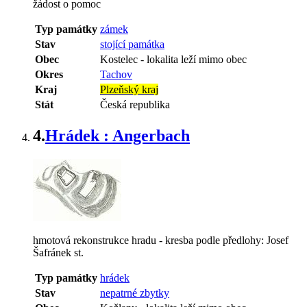
žádost o pomoc
Typ památky
zámek
Stav
stojící památka
Obec
Kostelec
-
lokalita leží mimo obec
Okres
Tachov
Kraj
Plzeňský kraj
Stát
Česká republika
4.
Hrádek : Angerbach
hmotová rekonstrukce hradu - kresba podle předlohy: Josef
Šafránek st.
Typ památky
hrádek
Stav
nepatrné zbytky