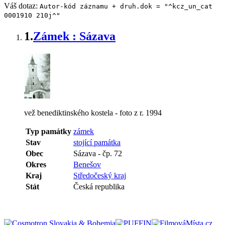
Váš dotaz:
Autor-kód záznamu + druh.dok = "^kcz_un_cat
0001910 210j^"
1.
Zámek : Sázava
vež benediktinského kostela - foto z r. 1994
Typ památky
zámek
Stav
stojící památka
Obec
Sázava
-
čp. 72
Okres
Benešov
Kraj
Středočeský kraj
Stát
Česká republika