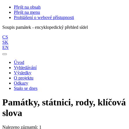
Přejít na obsah
Přejít na menu
Prohlášení o webové přístupnosti
Soupis památek - encyklopedický přehled sídel
CS
SK
EN
Úvod
Vyhledávání
Výsledky
O projektu
Odkazy
Stalo se dnes
Památky, státnici, rody, klíčová
slova
Nalezeno záznamů: 1