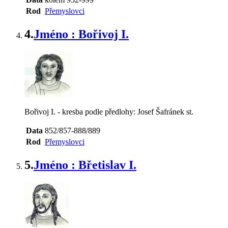
Rod
Přemyslovci
4.
Jméno : Bořivoj I.
Bořivoj I. - kresba podle předlohy: Josef Šafránek st.
Data
852/857-888/889
Rod
Přemyslovci
5.
Jméno : Břetislav I.