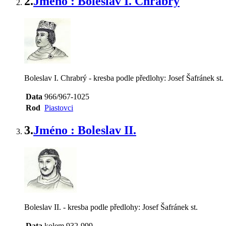
2.
Jméno : Boleslav I. Chrabrý
Boleslav I. Chrabrý - kresba podle předlohy: Josef Šafránek st.
Data
966/967-1025
Rod
Piastovci
3.
Jméno : Boleslav II.
Boleslav II. - kresba podle předlohy: Josef Šafránek st.
Data
kolem 932-999