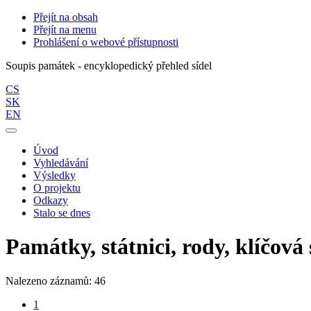
Přejít na obsah
Přejít na menu
Prohlášení o webové přístupnosti
Soupis památek - encyklopedický přehled sídel
CS
SK
EN
Úvod
Vyhledávání
Výsledky
O projektu
Odkazy
Stalo se dnes
Památky, státnici, rody, klíčová 
Nalezeno záznamů: 46
1