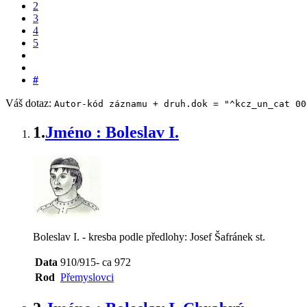
2
3
4
5
#
Váš dotaz:
Autor-kód záznamu + druh.dok = "^kcz_un_cat 00
1.
Jméno : Boleslav I.
Boleslav I. - kresba podle předlohy: Josef Šafránek st.
Data
910/915- ca 972
Rod
Přemyslovci