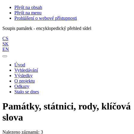
Přejít na obsah
Přejít na menu
Prohlášení o webové přístupnosti
Soupis památek - encyklopedický přehled sídel
CS
SK
EN
Úvod
Vyhledávání
Výsledky
O projektu
Odkazy
Stalo se dnes
Památky, státnici, rody, klíčová
slova
Nalezeno záznamů: 3