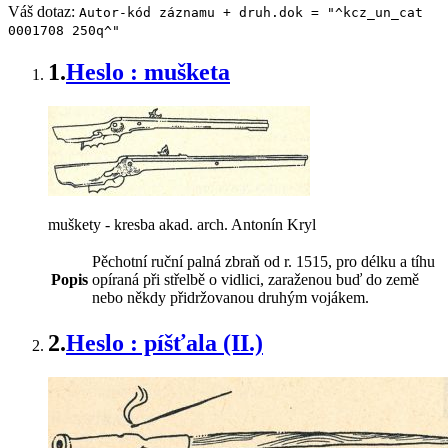
Váš dotaz:
Autor-kód záznamu + druh.dok = "^kcz_un_cat
0001708 250q^"
1.
Heslo : mušketa
muškety - kresba akad. arch. Antonín Kryl
Pěchotní ruční palná zbraň od r. 1515, pro délku a tíhu
Popis
opíraná při střelbě o vidlici, zaraženou buď do země
nebo někdy přidržovanou druhým vojákem.
2.
Heslo : píšťala (II.)