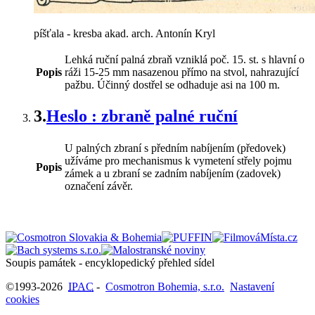
píšťala - kresba akad. arch. Antonín Kryl
Lehká ruční palná zbraň vzniklá poč. 15. st. s hlavní o
Popis
ráži 15-25 mm nasazenou přímo na stvol, nahrazující
pažbu. Účinný dostřel se odhaduje asi na 100 m.
3.
Heslo : zbraně palné ruční
U palných zbraní s předním nabíjením (předovek)
užíváme pro mechanismus k vymetení střely pojmu
Popis
zámek a u zbraní se zadním nabíjením (zadovek)
označení závěr.
Soupis památek - encyklopedický přehled sídel
©1993-2026
IPAC
-
Cosmotron Bohemia, s.r.o.
Nastavení
cookies