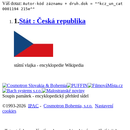
Váš dotaz:
Autor-kód záznamu + druh.dok = "^kcz_un_cat
0001194 215e^"
1.
Stát : Česká republika
státní vlajka - encyklopedie Wikipedia
Soupis památek - encyklopedický přehled sídel
©1993-2026
IPAC
-
Cosmotron Bohemia, s.r.o.
Nastavení
cookies