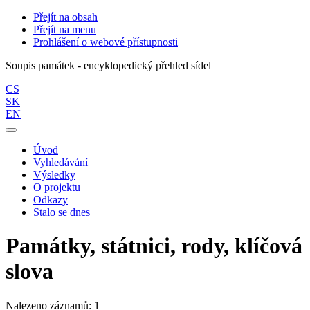
Přejít na obsah
Přejít na menu
Prohlášení o webové přístupnosti
Soupis památek - encyklopedický přehled sídel
CS
SK
EN
Úvod
Vyhledávání
Výsledky
O projektu
Odkazy
Stalo se dnes
Památky, státnici, rody, klíčová
slova
Nalezeno záznamů: 1