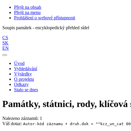
Přejít na obsah
Přejít na menu
Prohlášení o webové přístupnosti
Soupis památek - encyklopedický přehled sídel
CS
SK
EN
Úvod
Vyhledávání
Výsledky
O projektu
Odkazy
Stalo se dnes
Památky, státnici, rody, klíčová 
Nalezeno záznamů: 1
Váš dotaz:
Autor-kód záznamu + druh.dok = "^kcz_un_cat 00