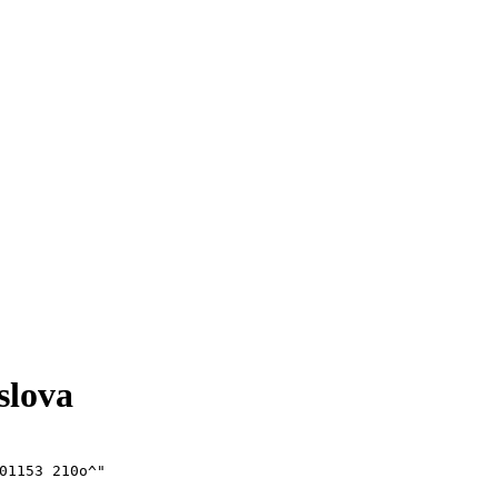
slova
01153 210o^"