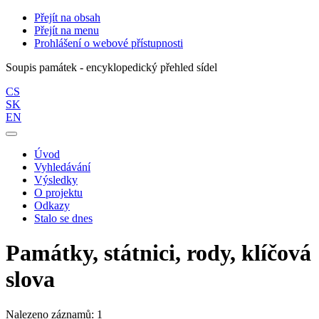
Přejít na obsah
Přejít na menu
Prohlášení o webové přístupnosti
Soupis památek - encyklopedický přehled sídel
CS
SK
EN
Úvod
Vyhledávání
Výsledky
O projektu
Odkazy
Stalo se dnes
Památky, státnici, rody, klíčová
slova
Nalezeno záznamů: 1