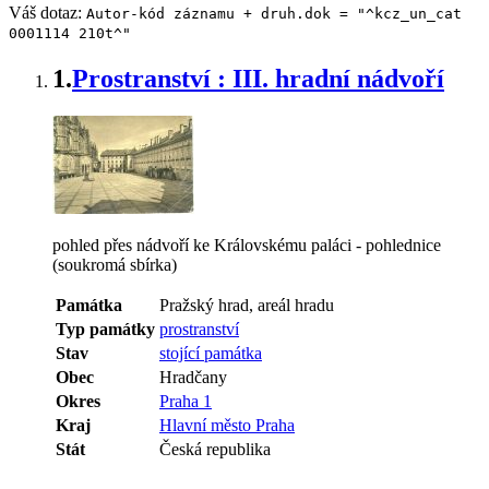
Váš dotaz:
Autor-kód záznamu + druh.dok = "^kcz_un_cat
0001114 210t^"
1.
Prostranství : III. hradní nádvoří
pohled přes nádvoří ke Královskému paláci - pohlednice
(soukromá sbírka)
Památka
Pražský hrad, areál hradu
Typ památky
prostranství
Stav
stojící památka
Obec
Hradčany
Okres
Praha 1
Kraj
Hlavní město Praha
Stát
Česká republika