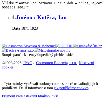
Váš dotaz:
Autor-kód záznamu + druh.dok = "^kcz_un_cat
0001069 200z^"
1.
Jméno : Kotěra, Jan
Data
1871-1923
Soupis památek - encyklopedický přehled sídel
©1993-2026
IPAC
-
Cosmotron Bohemia, s.r.o.
Nastavení
cookies
Tyto stránky využívají soubory cookies, které usnadňují jejich
prohlížení. Další informace o tom
jak používáme cookies
.
Přijmout vše
Nastavení
Odmítnout vše