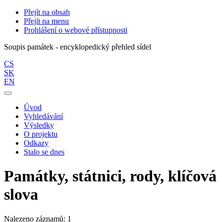
Přejít na obsah
Přejít na menu
Prohlášení o webové přístupnosti
Soupis památek - encyklopedický přehled sídel
CS
SK
EN
Úvod
Vyhledávání
Výsledky
O projektu
Odkazy
Stalo se dnes
Památky, státnici, rody, klíčová
slova
Nalezeno záznamů: 1