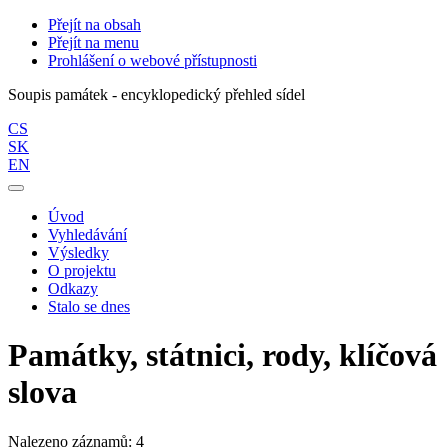
Přejít na obsah
Přejít na menu
Prohlášení o webové přístupnosti
Soupis památek - encyklopedický přehled sídel
CS
SK
EN
Úvod
Vyhledávání
Výsledky
O projektu
Odkazy
Stalo se dnes
Památky, státnici, rody, klíčová
slova
Nalezeno záznamů: 4