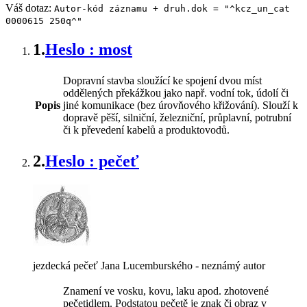
Váš dotaz:
Autor-kód záznamu + druh.dok = "^kcz_un_cat
0000615 250q^"
1.
Heslo : most
Dopravní stavba sloužící ke spojení dvou míst
oddělených překážkou jako např. vodní tok, údolí či
Popis
jiné komunikace (bez úrovňového křižování). Slouží k
dopravě pěší, silniční, železniční, průplavní, potrubní
či k převedení kabelů a produktovodů.
2.
Heslo : pečeť
jezdecká pečeť Jana Lucemburského - neznámý autor
Znamení ve vosku, kovu, laku apod. zhotovené
pečetidlem. Podstatou pečetě je znak či obraz v