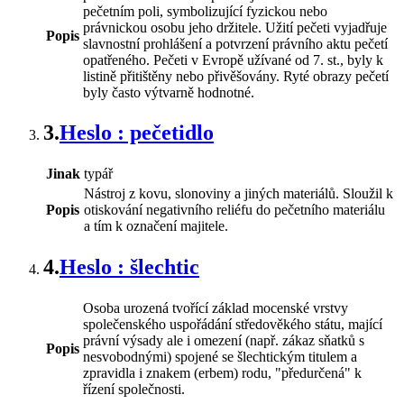
pečetním poli, symbolizující fyzickou nebo
právnickou osobu jeho držitele. Užití pečeti vyjadřuje
Popis
slavnostní prohlášení a potvrzení právního aktu pečetí
opatřeného. Pečeti v Evropě užívané od 7. st., byly k
listině přitištěny nebo přivěšovány. Ryté obrazy pečetí
byly často výtvarně hodnotné.
3.
Heslo : pečetidlo
Jinak
typář
Nástroj z kovu, slonoviny a jiných materiálů. Sloužil k
Popis
otiskování negativního reliéfu do pečetního materiálu
a tím k označení majitele.
4.
Heslo : šlechtic
Osoba urozená tvořící základ mocenské vrstvy
společenského uspořádání středověkého státu, mající
právní výsady ale i omezení (např. zákaz sňatků s
Popis
nesvobodnými) spojené se šlechtickým titulem a
zpravidla i znakem (erbem) rodu, "předurčená" k
řízení společnosti.