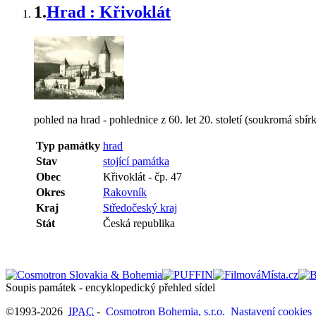
1.
Hrad : Křivoklát
pohled na hrad - pohlednice z 60. let 20. století (soukromá sbír
Typ památky
hrad
Stav
stojící památka
Obec
Křivoklát
-
čp. 47
Okres
Rakovník
Kraj
Středočeský kraj
Stát
Česká republika
Soupis památek - encyklopedický přehled sídel
©1993-2026
IPAC
-
Cosmotron Bohemia, s.r.o.
Nastavení cookies