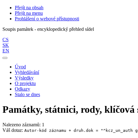
Přejít na obsah
Přejít na menu
Prohlášení o webové přístupnosti
Soupis památek - encyklopedický přehled sídel
CS
SK
EN
Úvod
Vyhledávání
Výsledky
O projektu
Odkazy
Stalo se dnes
Památky, státnici, rody, klíčová 
Nalezeno záznamů: 1
Váš dotaz:
Autor-kód záznamu + druh.dok = "^kcz_un_auth g