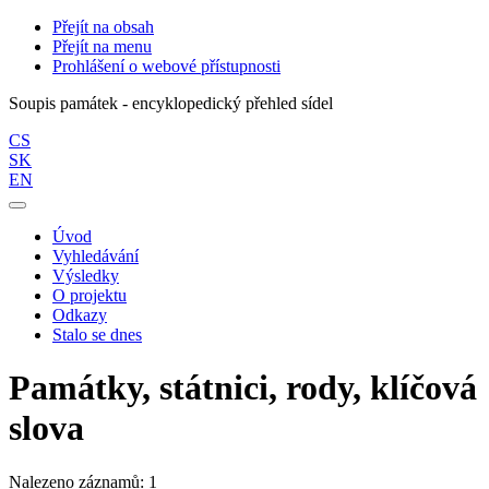
Přejít na obsah
Přejít na menu
Prohlášení o webové přístupnosti
Soupis památek - encyklopedický přehled sídel
CS
SK
EN
Úvod
Vyhledávání
Výsledky
O projektu
Odkazy
Stalo se dnes
Památky, státnici, rody, klíčová
slova
Nalezeno záznamů: 1