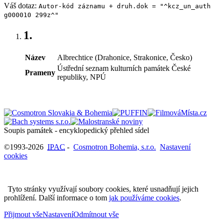
Váš dotaz:
Autor-kód záznamu + druh.dok = "^kcz_un_auth
g000010 299z^"
1.
Název
Albrechtice (Drahonice, Strakonice, Česko)
Ústřední seznam kulturních památek České
Prameny
republiky, NPÚ
Soupis památek - encyklopedický přehled sídel
©1993-2026
IPAC
-
Cosmotron Bohemia, s.r.o.
Nastavení
cookies
Tyto stránky využívají soubory cookies, které usnadňují jejich
prohlížení. Další informace o tom
jak používáme cookies
.
Přijmout vše
Nastavení
Odmítnout vše