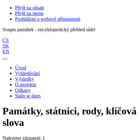
Přejít na obsah
Přejít na menu
Prohlášení o webové přístupnosti
Soupis památek - encyklopedický přehled sídel
CS
SK
EN
Úvod
Vyhledávání
Výsledky
O projektu
Odkazy
Stalo se dnes
Památky, státnici, rody, klíčová
slova
Nalezeno záznamů: 1