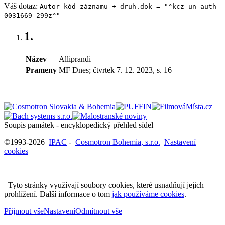
Váš dotaz:
Autor-kód záznamu + druh.dok = "^kcz_un_auth
0031669 299z^"
1.
Název
Alliprandi
Prameny
MF Dnes; čtvrtek 7. 12. 2023, s. 16
Soupis památek - encyklopedický přehled sídel
©1993-2026
IPAC
-
Cosmotron Bohemia, s.r.o.
Nastavení
cookies
Tyto stránky využívají soubory cookies, které usnadňují jejich
prohlížení. Další informace o tom
jak používáme cookies
.
Přijmout vše
Nastavení
Odmítnout vše