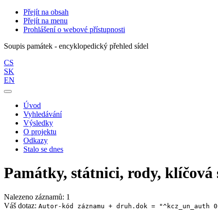
Přejít na obsah
Přejít na menu
Prohlášení o webové přístupnosti
Soupis památek - encyklopedický přehled sídel
CS
SK
EN
Úvod
Vyhledávání
Výsledky
O projektu
Odkazy
Stalo se dnes
Památky, státnici, rody, klíčová 
Nalezeno záznamů: 1
Váš dotaz:
Autor-kód záznamu + druh.dok = "^kcz_un_auth 0