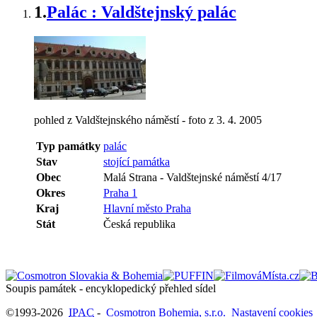
1.
Palác : Valdštejnský palác
pohled z Valdštejnského náměstí - foto z 3. 4. 2005
Typ památky
palác
Stav
stojící památka
Obec
Malá Strana
-
Valdštejnské náměstí 4/17
Okres
Praha 1
Kraj
Hlavní město Praha
Stát
Česká republika
Soupis památek - encyklopedický přehled sídel
©1993-2026
IPAC
-
Cosmotron Bohemia, s.r.o.
Nastavení cookies