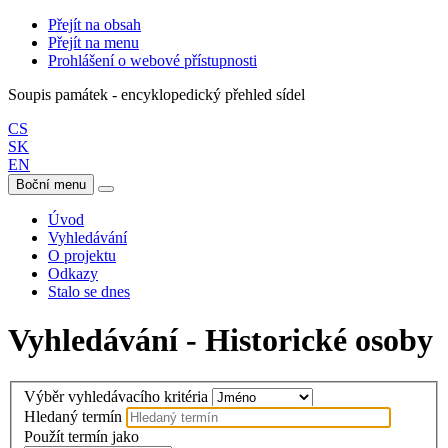
Přejít na obsah
Přejít na menu
Prohlášení o webové přístupnosti
Soupis památek - encyklopedický přehled sídel
CS
SK
EN
Boční menu
Úvod
Vyhledávání
O projektu
Odkazy
Stalo se dnes
Vyhledávání - Historické osoby
Výběr vyhledávacího kritéria
Hledaný termín
Použít termín jako