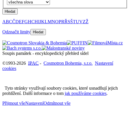
Hledat
A
B
C
Č
D
E
F
G
H
CH
I
J
K
L
M
N
O
P
R
Ř
S
Š
T
U
V
Z
Ž
Odznačit limity
Hledat
Soupis památek - encyklopedický přehled sídel
©1993-2026
IPAC
-
Cosmotron Bohemia, s.r.o.
Nastavení
cookies
Tyto stránky využívají soubory cookies, které usnadňují jejich
prohlížení. Další informace o tom
jak používáme cookies
.
Přijmout vše
Nastavení
Odmítnout vše