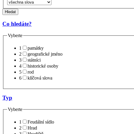
Hledat
Co hledáte?
Vyberte
1
památky
2
geografické jméno
3
státníci
4
historické osoby
5
rod
6
klíčová slova
Typ
Vyberte
1
Feudální sídlo
2
Hrad
3
Hradiště