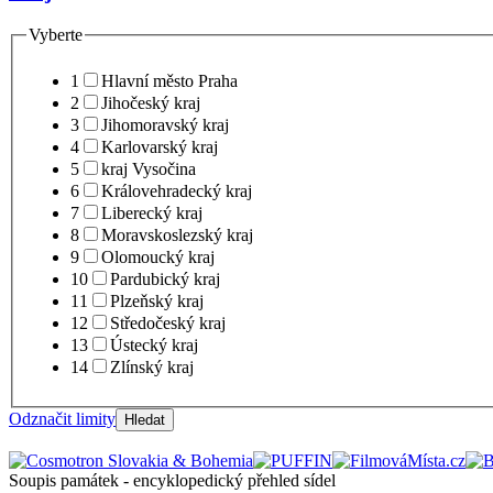
Vyberte
1
Hlavní město Praha
2
Jihočeský kraj
3
Jihomoravský kraj
4
Karlovarský kraj
5
kraj Vysočina
6
Královehradecký kraj
7
Liberecký kraj
8
Moravskoslezský kraj
9
Olomoucký kraj
10
Pardubický kraj
11
Plzeňský kraj
12
Středočeský kraj
13
Ústecký kraj
14
Zlínský kraj
Odznačit limity
Hledat
Soupis památek - encyklopedický přehled sídel