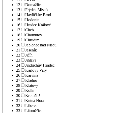
12
Domažlice
13
Frýdek Místek
14
Havlíčkův Brod
15
Hodonín
16
Hradec Králové
17
Cheb
18
Chomutov
19
Chrudim
20
Jablonec nad Nisou
21
Jeseník
22
Jičín
23
Jihlava
24
Jindřichův Hradec
25
Karlovy Vary
26
Karviná
27
Kladno
28
Klatovy
29
Kolín
30
Kroměříž
31
Kutná Hora
32
Liberec
33
Litoměřice