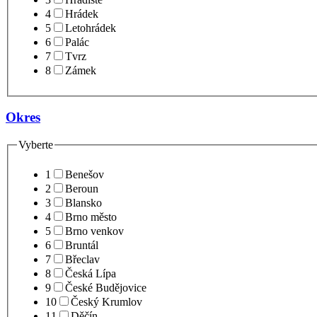
4
Hrádek
5
Letohrádek
6
Palác
7
Tvrz
8
Zámek
Okres
Vyberte
1
Benešov
2
Beroun
3
Blansko
4
Brno město
5
Brno venkov
6
Bruntál
7
Břeclav
8
Česká Lípa
9
České Budějovice
10
Český Krumlov
11
Děčín