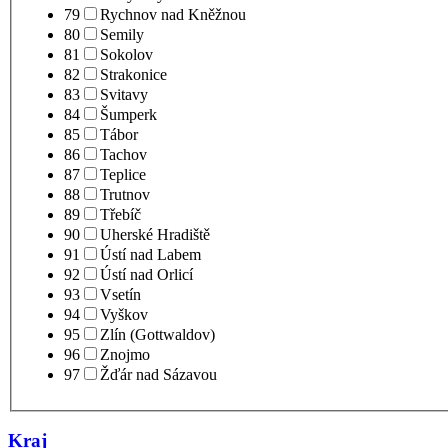
79
Rychnov nad Kněžnou
80
Semily
81
Sokolov
82
Strakonice
83
Svitavy
84
Šumperk
85
Tábor
86
Tachov
87
Teplice
88
Trutnov
89
Třebíč
90
Uherské Hradiště
91
Ústí nad Labem
92
Ústí nad Orlicí
93
Vsetín
94
Vyškov
95
Zlín (Gottwaldov)
96
Znojmo
97
Žďár nad Sázavou
Kraj