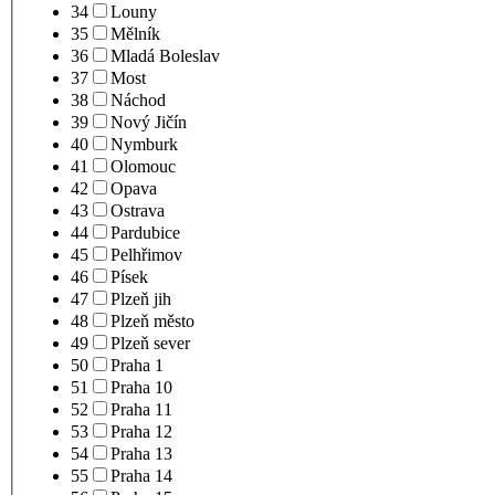
34
Louny
35
Mělník
36
Mladá Boleslav
37
Most
38
Náchod
39
Nový Jičín
40
Nymburk
41
Olomouc
42
Opava
43
Ostrava
44
Pardubice
45
Pelhřimov
46
Písek
47
Plzeň jih
48
Plzeň město
49
Plzeň sever
50
Praha 1
51
Praha 10
52
Praha 11
53
Praha 12
54
Praha 13
55
Praha 14