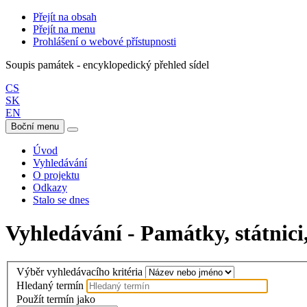
Přejít na obsah
Přejít na menu
Prohlášení o webové přístupnosti
Soupis památek - encyklopedický přehled sídel
CS
SK
EN
Boční menu
Úvod
Vyhledávání
O projektu
Odkazy
Stalo se dnes
Vyhledávání - Památky, státnici,
Výběr vyhledávacího kritéria
Hledaný termín
Použít termín jako