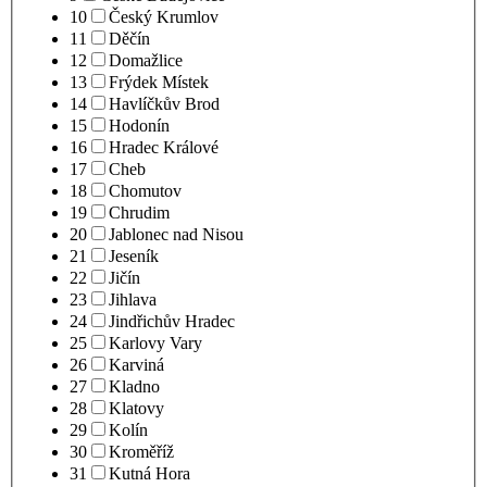
10
Český Krumlov
11
Děčín
12
Domažlice
13
Frýdek Místek
14
Havlíčkův Brod
15
Hodonín
16
Hradec Králové
17
Cheb
18
Chomutov
19
Chrudim
20
Jablonec nad Nisou
21
Jeseník
22
Jičín
23
Jihlava
24
Jindřichův Hradec
25
Karlovy Vary
26
Karviná
27
Kladno
28
Klatovy
29
Kolín
30
Kroměříž
31
Kutná Hora