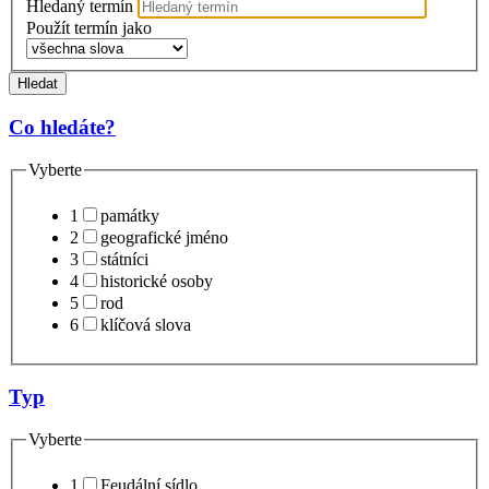
Hledaný termín
Použít termín jako
Hledat
Co hledáte?
Vyberte
1
památky
2
geografické jméno
3
státníci
4
historické osoby
5
rod
6
klíčová slova
Typ
Vyberte
1
Feudální sídlo