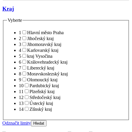
Kraj
Vyberte
1
Hlavní město Praha
2
Jihočeský kraj
3
Jihomoravský kraj
4
Karlovarský kraj
5
kraj Vysočina
6
Královehradecký kraj
7
Liberecký kraj
8
Moravskoslezský kraj
9
Olomoucký kraj
10
Pardubický kraj
11
Plzeňský kraj
12
Středočeský kraj
13
Ústecký kraj
14
Zlínský kraj
Odznačit limity
Hledat