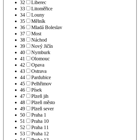
32
Liberec
33
Litoměřice
34
Louny
35
Mělník
36
Mladá Boleslav
37
Most
38
Náchod
39
Nový Jičín
40
Nymburk
41
Olomouc
42
Opava
43
Ostrava
44
Pardubice
45
Pelhřimov
46
Písek
47
Plzeň jih
48
Plzeň město
49
Plzeň sever
50
Praha 1
51
Praha 10
52
Praha 11
53
Praha 12
54
Praha 13