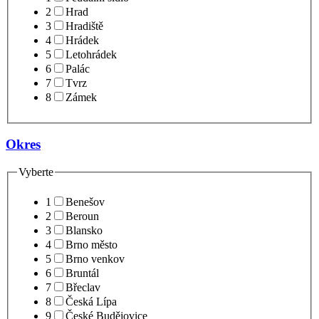
2
Hrad
3
Hradiště
4
Hrádek
5
Letohrádek
6
Palác
7
Tvrz
8
Zámek
Okres
Vyberte
1
Benešov
2
Beroun
3
Blansko
4
Brno město
5
Brno venkov
6
Bruntál
7
Břeclav
8
Česká Lípa
9
České Budějovice