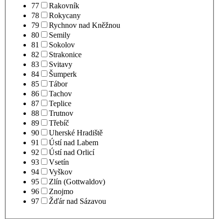
77
Rakovník
78
Rokycany
79
Rychnov nad Kněžnou
80
Semily
81
Sokolov
82
Strakonice
83
Svitavy
84
Šumperk
85
Tábor
86
Tachov
87
Teplice
88
Trutnov
89
Třebíč
90
Uherské Hradiště
91
Ústí nad Labem
92
Ústí nad Orlicí
93
Vsetín
94
Vyškov
95
Zlín (Gottwaldov)
96
Znojmo
97
Žďár nad Sázavou