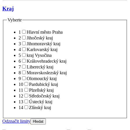
Kraj
Vyberte
1
Hlavní město Praha
2
Jihočeský kraj
3
Jihomoravský kraj
4
Karlovarský kraj
5
kraj Vysočina
6
Královehradecký kraj
7
Liberecký kraj
8
Moravskoslezský kraj
9
Olomoucký kraj
10
Pardubický kraj
11
Plzeňský kraj
12
Středočeský kraj
13
Ústecký kraj
14
Zlínský kraj
Odznačit limity
Hledat