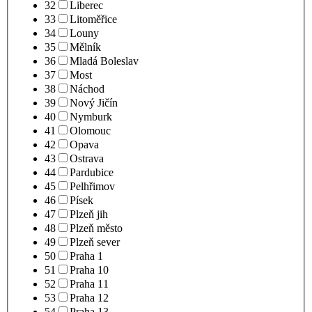
32
Liberec
33
Litoměřice
34
Louny
35
Mělník
36
Mladá Boleslav
37
Most
38
Náchod
39
Nový Jičín
40
Nymburk
41
Olomouc
42
Opava
43
Ostrava
44
Pardubice
45
Pelhřimov
46
Písek
47
Plzeň jih
48
Plzeň město
49
Plzeň sever
50
Praha 1
51
Praha 10
52
Praha 11
53
Praha 12
54
Praha 13