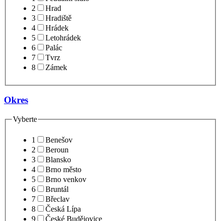
2
Hrad
3
Hradiště
4
Hrádek
5
Letohrádek
6
Palác
7
Tvrz
8
Zámek
Okres
Vyberte
1
Benešov
2
Beroun
3
Blansko
4
Brno město
5
Brno venkov
6
Bruntál
7
Břeclav
8
Česká Lípa
9
České Budějovice