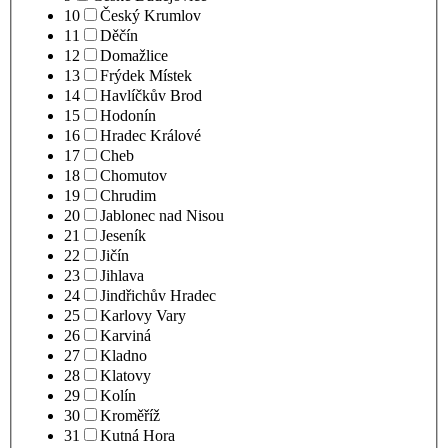
10
Český Krumlov
11
Děčín
12
Domažlice
13
Frýdek Místek
14
Havlíčkův Brod
15
Hodonín
16
Hradec Králové
17
Cheb
18
Chomutov
19
Chrudim
20
Jablonec nad Nisou
21
Jeseník
22
Jičín
23
Jihlava
24
Jindřichův Hradec
25
Karlovy Vary
26
Karviná
27
Kladno
28
Klatovy
29
Kolín
30
Kroměříž
31
Kutná Hora