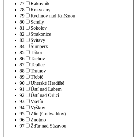
77
Rakovník
78
Rokycany
79
Rychnov nad Kněžnou
80
Semily
81
Sokolov
82
Strakonice
83
Svitavy
84
Šumperk
85
Tábor
86
Tachov
87
Teplice
88
Trutnov
89
Třebíč
90
Uherské Hradiště
91
Ústí nad Labem
92
Ústí nad Orlicí
93
Vsetín
94
Vyškov
95
Zlín (Gottwaldov)
96
Znojmo
97
Žďár nad Sázavou