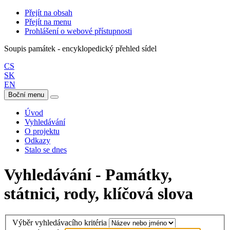
Přejít na obsah
Přejít na menu
Prohlášení o webové přístupnosti
Soupis památek - encyklopedický přehled sídel
CS
SK
EN
Boční menu
Úvod
Vyhledávání
O projektu
Odkazy
Stalo se dnes
Vyhledávání - Památky,
státnici, rody, klíčová slova
Výběr vyhledávacího kritéria