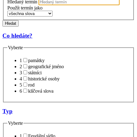
Hledaný termín
Použít termín jako
Hledat
Co hledáte?
Vyberte
1
památky
2
geografické jméno
3
státníci
4
historické osoby
5
rod
6
klíčová slova
Typ
Vyberte
1
Feudální sídlo