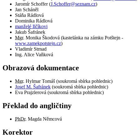
Jaromír Schoffer
(
J.Schoffer@seznam.cz
)
Jan Scháněl
Stáňa Rádlová
Dominika Rádlová
manželé Ilčíkovi
Jakub Šafránek
Mgr.
Monika Škodová (kastelánka na zámku Potštejn -
www.zamekpotstejn.cz
)
Vladimír Strnad
Ing. Alice Vaňková
Obrazová dokumentace
Mgr.
Hylmar Tomáš (soukromá sbírka pohlednic)
Josef M. Šafránek
(soukromá sbírka pohlednic)
Eva Prajzlerová (soukromá sbírka pohlednic)
Překlad do angličtiny
PhDr.
Magda Němcová
Korektor