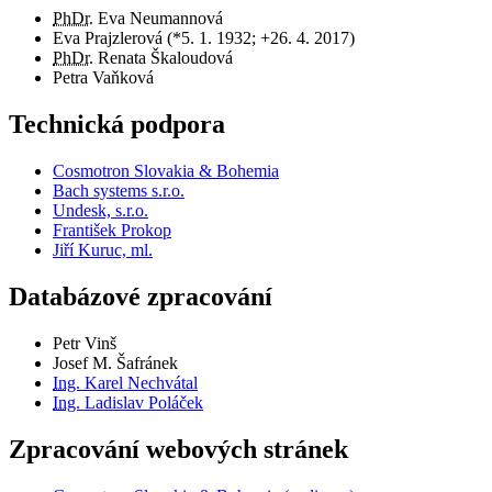
PhDr.
Eva Neumannová
Eva Prajzlerová (*5. 1. 1932; +26. 4. 2017)
PhDr.
Renata Škaloudová
Petra Vaňková
Technická podpora
Cosmotron Slovakia & Bohemia
Bach systems s.r.o.
Undesk, s.r.o.
František Prokop
Jiří Kuruc, ml.
Databázové zpracování
Petr Vinš
Josef M. Šafránek
Ing.
Karel Nechvátal
Ing.
Ladislav Poláček
Zpracování webových stránek