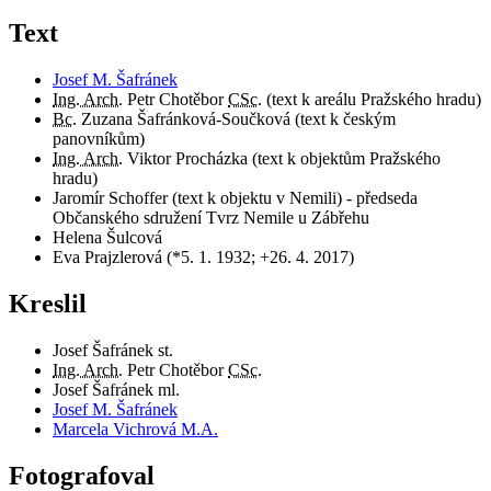
Text
Josef M. Šafránek
Ing. Arch.
Petr Chotěbor
CSc.
(text k areálu Pražského hradu)
Bc.
Zuzana Šafránková-Součková (text k českým
panovníkům)
Ing. Arch.
Viktor Procházka (text k objektům Pražského
hradu)
Jaromír Schoffer (text k objektu v Nemili) - předseda
Občanského sdružení Tvrz Nemile u Zábřehu
Helena Šulcová
Eva Prajzlerová (*5. 1. 1932; +26. 4. 2017)
Kreslil
Josef Šafránek st.
Ing. Arch.
Petr Chotěbor
CSc.
Josef Šafránek ml.
Josef M. Šafránek
Marcela Vichrová M.A.
Fotografoval