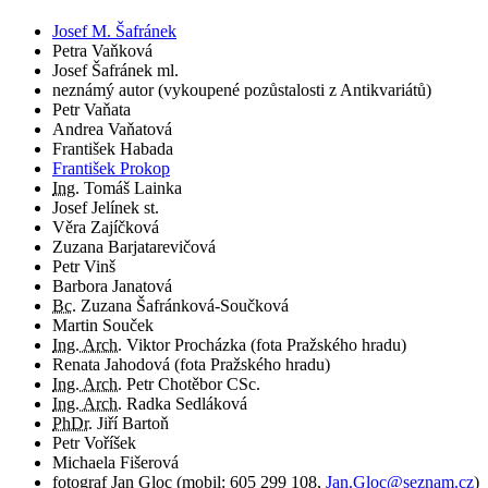
Josef M. Šafránek
Petra Vaňková
Josef Šafránek ml.
neznámý autor (vykoupené pozůstalosti z Antikvariátů)
Petr Vaňata
Andrea Vaňatová
František Habada
František Prokop
Ing.
Tomáš Lainka
Josef Jelínek st.
Věra Zajíčková
Zuzana Barjatarevičová
Petr Vinš
Barbora Janatová
Bc.
Zuzana Šafránková-Součková
Martin Souček
Ing. Arch.
Viktor Procházka (fota Pražského hradu)
Renata Jahodová (fota Pražského hradu)
Ing. Arch.
Petr Chotěbor CSc.
Ing. Arch.
Radka Sedláková
PhDr.
Jiří Bartoň
Petr Voříšek
Michaela Fišerová
fotograf
Jan Gloc
(
mobil:
605 299 108
,
Jan.Gloc@seznam.cz
)