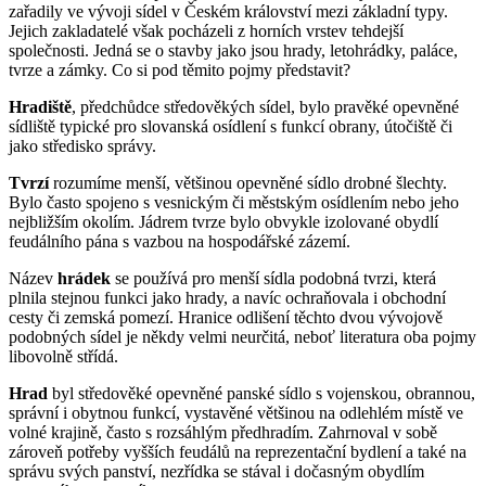
zařadily ve vývoji sídel v Českém království mezi základní typy.
Jejich zakladatelé však pocházeli z horních vrstev tehdejší
společnosti. Jedná se o stavby jako jsou hrady, letohrádky, paláce,
tvrze a zámky. Co si pod těmito pojmy představit?
Hradiště
, předchůdce středověkých sídel, bylo pravěké opevněné
sídliště typické pro slovanská osídlení s funkcí obrany, útočiště či
jako středisko správy.
Tvrzí
rozumíme menší, většinou opevněné sídlo drobné šlechty.
Bylo často spojeno s vesnickým či městským osídlením nebo jeho
nejbližším okolím. Jádrem tvrze bylo obvykle izolované obydlí
feudálního pána s vazbou na hospodářské zázemí.
Název
hrádek
se používá pro menší sídla podobná tvrzi, která
plnila stejnou funkci jako hrady, a navíc ochraňovala i obchodní
cesty či zemská pomezí. Hranice odlišení těchto dvou vývojově
podobných sídel je někdy velmi neurčitá, neboť literatura oba pojmy
libovolně střídá.
Hrad
byl středověké opevněné panské sídlo s vojenskou, obrannou,
správní i obytnou funkcí, vystavěné většinou na odlehlém místě ve
volné krajině, často s rozsáhlým předhradím. Zahrnoval v sobě
zároveň potřeby vyšších feudálů na reprezentační bydlení a také na
správu svých panství, nezřídka se stával i dočasným obydlím