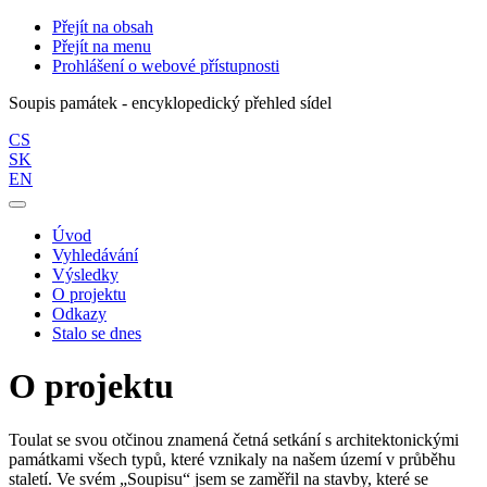
Přejít na obsah
Přejít na menu
Prohlášení o webové přístupnosti
Soupis památek - encyklopedický přehled sídel
CS
SK
EN
Úvod
Vyhledávání
Výsledky
O projektu
Odkazy
Stalo se dnes
O projektu
Toulat se svou otčinou znamená četná setkání s architektonickými
památkami všech typů, které vznikaly na našem území v průběhu
staletí. Ve svém „Soupisu“ jsem se zaměřil na stavby, které se