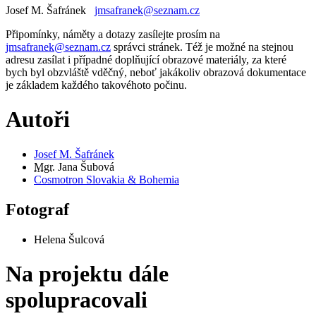
Josef M. Šafránek
jmsafranek@seznam.cz
Připomínky, náměty a dotazy zasílejte prosím na
jmsafranek@seznam.cz
správci stránek. Též je možné na stejnou
adresu zasílat i případné doplňující obrazové materiály, za které
bych byl obzvláště vděčný, neboť jakákoliv obrazová dokumentace
je základem každého takovéhoto počinu.
Autoři
Josef M. Šafránek
Mgr.
Jana Šubová
Cosmotron Slovakia & Bohemia
Fotograf
Helena Šulcová
Na projektu dále
spolupracovali