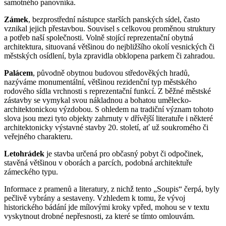
samotného panovníka.
Zámek
, bezprostřední nástupce starších panských sídel, často
vznikal jejich přestavbou. Souvisel s celkovou proměnou struktury
a potřeb naší společnosti. Volně stojící reprezentační obytná
architektura, situovaná většinou do nejbližšího okolí vesnických či
městských osídlení, byla zpravidla obklopena parkem či zahradou.
Palácem
, původně obytnou budovou středověkých hradů,
nazýváme monumentální, většinou rezidenční typ městského
rodového sídla vrchnosti s reprezentační funkcí. Z běžné městské
zástavby se vymykal svou nákladnou a bohatou umělecko-
architektonickou výzdobou. S ohledem na tradiční význam tohoto
slova jsou mezi tyto objekty zahrnuty v dřívější literatuře i některé
architektonicky výstavné stavby 20. století, ať už soukromého či
veřejného charakteru.
Letohrádek
je stavba určená pro občasný pobyt či odpočinek,
stavěná většinou v oborách a parcích, podobná architektuře
zámeckého typu.
Informace z pramenů a literatury, z nichž tento „Soupis“ čerpá, byly
pečlivě vybrány a sestaveny. Vzhledem k tomu, že vývoj
historického bádání jde mílovými kroky vpřed, mohou se v textu
vyskytnout drobné nepřesnosti, za které se tímto omlouvám.