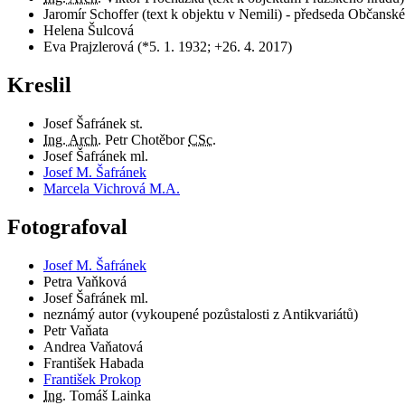
Jaromír Schoffer (text k objektu v Nemili) - předseda Občans
Helena Šulcová
Eva Prajzlerová (*5. 1. 1932; +26. 4. 2017)
Kreslil
Josef Šafránek st.
Ing. Arch.
Petr Chotěbor
CSc.
Josef Šafránek ml.
Josef M. Šafránek
Marcela Vichrová M.A.
Fotografoval
Josef M. Šafránek
Petra Vaňková
Josef Šafránek ml.
neznámý autor (vykoupené pozůstalosti z Antikvariátů)
Petr Vaňata
Andrea Vaňatová
František Habada
František Prokop
Ing.
Tomáš Lainka