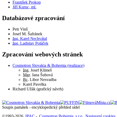
František Prokop
Jiří Kuruc, ml.
Databázové zpracování
Petr Vinš
Josef M. Šafránek
Ing.
Karel Nechvátal
Ing.
Ladislav Poláček
Zpracování webových stránek
Cosmotron Slovakia & Bohemia (realizace)
Ing.
Josef Klimeš
Mgr.
Jana Šubová
Bc.
Libor Nesvadba
Karel Pavelka
Richard Užák (grafický návrh)
Soupis památek - encyklopedický přehled sídel
©1993-2026
IPAC
-
Cosmotron Bohemia, s.r.o.
Nastavení cookies