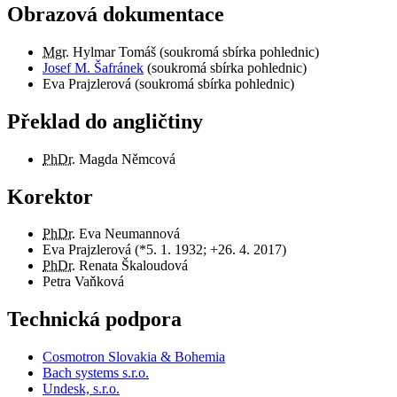
Obrazová dokumentace
Mgr.
Hylmar Tomáš (soukromá sbírka pohlednic)
Josef M. Šafránek
(soukromá sbírka pohlednic)
Eva Prajzlerová (soukromá sbírka pohlednic)
Překlad do angličtiny
PhDr.
Magda Němcová
Korektor
PhDr.
Eva Neumannová
Eva Prajzlerová (*5. 1. 1932; +26. 4. 2017)
PhDr.
Renata Škaloudová
Petra Vaňková
Technická podpora
Cosmotron Slovakia & Bohemia
Bach systems s.r.o.
Undesk, s.r.o.