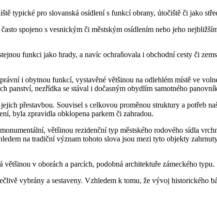
tě typické pro slovanská osídlení s funkcí obrany, útočiště či jako stře
často spojeno s vesnickým či městským osídlením nebo jeho nejbližším
 stejnou funkci jako hrady, a navíc ochraňovala i obchodní cesty či ze
rávní i obytnou funkcí, vystavěné většinou na odlehlém místě ve voln
vých panství, nezřídka se stával i dočasným obydlím samotného panovní
 jejich přestavbou. Souvisel s celkovou proměnou struktury a potřeb naší
lení, byla zpravidla obklopena parkem či zahradou.
numentální, většinou rezidenční typ městského rodového sídla vrchno
em na tradiční význam tohoto slova jsou mezi tyto objekty zahrnuty v d
á většinou v oborách a parcích, podobná architektuře zámeckého typu.
y pečlivě vybrány a sestaveny. Vzhledem k tomu, že vývoj historického