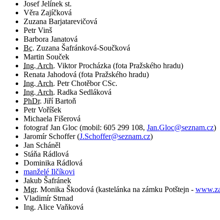
Josef Jelínek st.
Věra Zajíčková
Zuzana Barjatarevičová
Petr Vinš
Barbora Janatová
Bc.
Zuzana Šafránková-Součková
Martin Souček
Ing. Arch.
Viktor Procházka (fota Pražského hradu)
Renata Jahodová (fota Pražského hradu)
Ing. Arch.
Petr Chotěbor CSc.
Ing. Arch.
Radka Sedláková
PhDr.
Jiří Bartoň
Petr Voříšek
Michaela Fišerová
fotograf
Jan Gloc
(
mobil:
605 299 108
,
Jan.Gloc@seznam.cz
)
Jaromír Schoffer
(
J.Schoffer@seznam.cz
)
Jan Scháněl
Stáňa Rádlová
Dominika Rádlová
manželé Ilčíkovi
Jakub Šafránek
Mgr.
Monika Škodová (kastelánka na zámku Potštejn -
www.za
Vladimír Strnad
Ing. Alice Vaňková