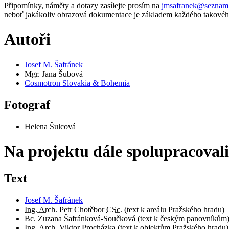
Připomínky, náměty a dotazy zasílejte prosím na
jmsafranek@seznam
neboť jakákoliv obrazová dokumentace je základem každého takovéh
Autoři
Josef M. Šafránek
Mgr.
Jana Šubová
Cosmotron Slovakia & Bohemia
Fotograf
Helena Šulcová
Na projektu dále spolupracovali
Text
Josef M. Šafránek
Ing. Arch.
Petr Chotěbor
CSc.
(text k areálu Pražského hradu)
Bc.
Zuzana Šafránková-Součková (text k českým panovníkům
Ing. Arch.
Viktor Procházka (text k objektům Pražského hradu)