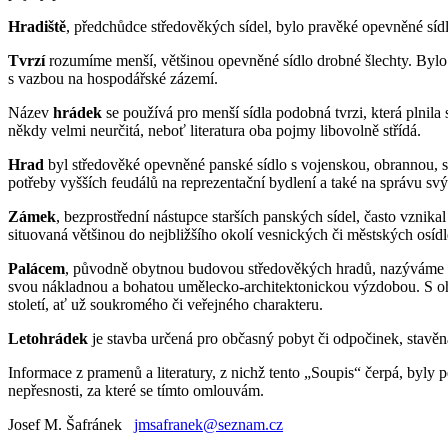
Hradiště
, předchůdce středověkých sídel, bylo pravěké opevněné sídliš
Tvrzí
rozumíme menší, většinou opevněné sídlo drobné šlechty. Bylo 
s vazbou na hospodářské zázemí.
Název
hrádek
se používá pro menší sídla podobná tvrzi, která plnila
někdy velmi neurčitá, neboť literatura oba pojmy libovolně střídá.
Hrad
byl středověké opevněné panské sídlo s vojenskou, obrannou, sp
potřeby vyšších feudálů na reprezentační bydlení a také na správu s
Zámek
, bezprostřední nástupce starších panských sídel, často vznikal
situovaná většinou do nejbližšího okolí vesnických či městských osíd
Palácem
, původně obytnou budovou středověkých hradů, nazýváme mo
svou nákladnou a bohatou umělecko-architektonickou výzdobou. S ohled
století, ať už soukromého či veřejného charakteru.
Letohrádek
je stavba určená pro občasný pobyt či odpočinek, stavěn
Informace z pramenů a literatury, z nichž tento „Soupis“ čerpá, byl
nepřesnosti, za které se tímto omlouvám.
Josef M. Šafránek
jmsafranek@seznam.cz