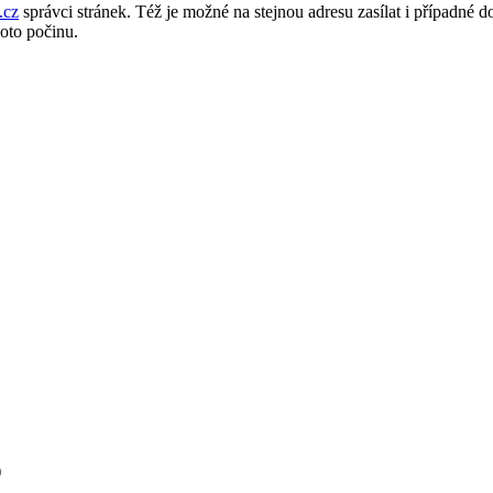
.cz
správci stránek. Též je možné na stejnou adresu zasílat i případné d
oto počinu.
)