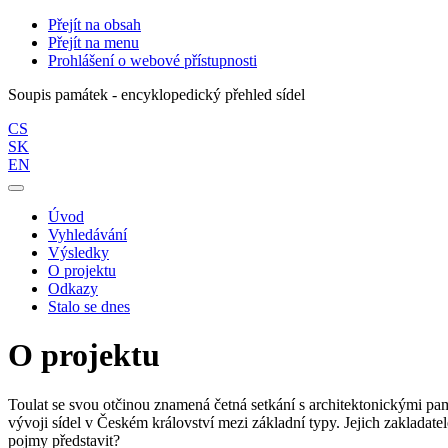
Přejít na obsah
Přejít na menu
Prohlášení o webové přístupnosti
Soupis památek - encyklopedický přehled sídel
CS
SK
EN
Úvod
Vyhledávání
Výsledky
O projektu
Odkazy
Stalo se dnes
O projektu
Toulat se svou otčinou znamená četná setkání s architektonickými pam
vývoji sídel v Českém království mezi základní typy. Jejich zakladatel
pojmy představit?