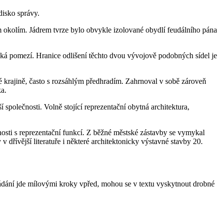
disko správy.
 okolím. Jádrem tvrze bylo obvykle izolované obydlí feudálního pána
mská pomezí. Hranice odlišení těchto dvou vývojově podobných sídel je
é krajině, často s rozsáhlým předhradím. Zahrnoval v sobě zároveň
ka.
 společnosti. Volně stojící reprezentační obytná architektura,
sti s reprezentační funkcí. Z běžné městské zástavby se vymykal
řívější literatuře i některé architektonicky výstavné stavby 20.
 bádání jde mílovými kroky vpřed, mohou se v textu vyskytnout drobné