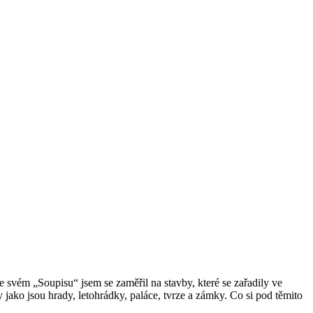
 svém „Soupisu“ jsem se zaměřil na stavby, které se zařadily ve
y jako jsou hrady, letohrádky, paláce, tvrze a zámky. Co si pod těmito