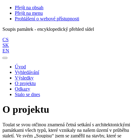
Přejít na obsah
Přejít na menu
Prohlášení o webové přístupnosti
Soupis památek - encyklopedický přehled sídel
CS
SK
EN
Úvod
Vyhledávání
Výsledky
O projektu
Odkazy
Stalo se dnes
O projektu
Toulat se svou otčinou znamená četná setkání s architektonickými
památkami všech typů, které vznikaly na našem území v průběhu
staletí. Ve svém „Soupisu“ jsem se zaměřil na stavby, které se