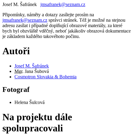
Josef M. Šafránek
jmsafranek@seznam.cz
Připomínky, náměty a dotazy zasílejte prosím na
jmsafranek@seznam.cz
správci stránek. Též je možné na stejnou
adresu zasílat i případné doplňující obrazové materiály, za které
bych byl obzvláště vděčný, neboť jakákoliv obrazová dokumentace
je základem každého takovéhoto počinu.
Autoři
Josef M. Šafránek
Mgr.
Jana Šubová
Cosmotron Slovakia & Bohemia
Fotograf
Helena Šulcová
Na projektu dále
spolupracovali