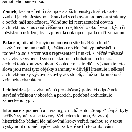
samotného panovníka.
Zámek
, bezprostřední nástupce starších panských sídel, často
vznikal jejich přestavbou. Souvisel s celkovou proměnou struktury
a potřeb naší společnosti. Volně stojící reprezentační obytná
architektura, situovaná většinou do nejbližšího okolí vesnických či
městských osídlení, byla zpravidla obklopena parkem či zahradou.
Palácem
, původně obytnou budovou středověkých hradů,
nazýváme monumentální, většinou rezidenční typ městského
rodového sídla vrchnosti s reprezentační funkcí. Z běžné městské
zástavby se vymykal svou nákladnou a bohatou umělecko-
architektonickou výzdobou. S ohledem na tradiční význam tohoto
slova jsou mezi tyto objekty zahrnuty v dřívější literatuře i některé
architektonicky výstavné stavby 20. století, ať už soukromého či
veřejného charakteru.
Letohrádek
je stavba určená pro občasný pobyt či odpočinek,
stavěná většinou v oborách a parcích, podobná architektuře
zámeckého typu.
Informace z pramenů a literatury, z nichž tento „Soupis“ čerpá, byly
pečlivě vybrány a sestaveny. Vzhledem k tomu, že vývoj
historického bádání jde mílovými kroky vpřed, mohou se v textu
vyskytnout drobné nepřesnosti, za které se tímto omlouvám.