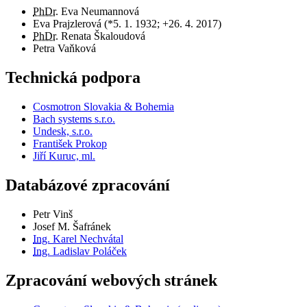
PhDr.
Eva Neumannová
Eva Prajzlerová (*5. 1. 1932; +26. 4. 2017)
PhDr.
Renata Škaloudová
Petra Vaňková
Technická podpora
Cosmotron Slovakia & Bohemia
Bach systems s.r.o.
Undesk, s.r.o.
František Prokop
Jiří Kuruc, ml.
Databázové zpracování
Petr Vinš
Josef M. Šafránek
Ing.
Karel Nechvátal
Ing.
Ladislav Poláček
Zpracování webových stránek