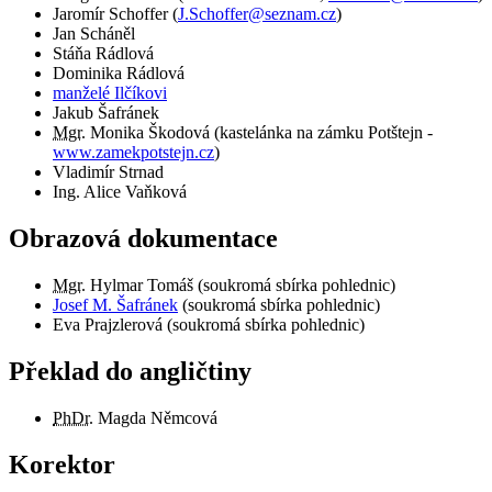
Jaromír Schoffer
(
J.Schoffer@seznam.cz
)
Jan Scháněl
Stáňa Rádlová
Dominika Rádlová
manželé Ilčíkovi
Jakub Šafránek
Mgr.
Monika Škodová (kastelánka na zámku Potštejn -
www.zamekpotstejn.cz
)
Vladimír Strnad
Ing. Alice Vaňková
Obrazová dokumentace
Mgr.
Hylmar Tomáš (soukromá sbírka pohlednic)
Josef M. Šafránek
(soukromá sbírka pohlednic)
Eva Prajzlerová (soukromá sbírka pohlednic)
Překlad do angličtiny
PhDr.
Magda Němcová
Korektor