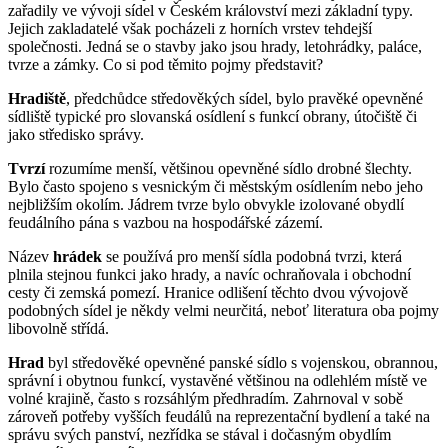
zařadily ve vývoji sídel v Českém království mezi základní typy.
Jejich zakladatelé však pocházeli z horních vrstev tehdejší
společnosti. Jedná se o stavby jako jsou hrady, letohrádky, paláce,
tvrze a zámky. Co si pod těmito pojmy představit?
Hradiště
, předchůdce středověkých sídel, bylo pravěké opevněné
sídliště typické pro slovanská osídlení s funkcí obrany, útočiště či
jako středisko správy.
Tvrzí
rozumíme menší, většinou opevněné sídlo drobné šlechty.
Bylo často spojeno s vesnickým či městským osídlením nebo jeho
nejbližším okolím. Jádrem tvrze bylo obvykle izolované obydlí
feudálního pána s vazbou na hospodářské zázemí.
Název
hrádek
se používá pro menší sídla podobná tvrzi, která
plnila stejnou funkci jako hrady, a navíc ochraňovala i obchodní
cesty či zemská pomezí. Hranice odlišení těchto dvou vývojově
podobných sídel je někdy velmi neurčitá, neboť literatura oba pojmy
libovolně střídá.
Hrad
byl středověké opevněné panské sídlo s vojenskou, obrannou,
správní i obytnou funkcí, vystavěné většinou na odlehlém místě ve
volné krajině, často s rozsáhlým předhradím. Zahrnoval v sobě
zároveň potřeby vyšších feudálů na reprezentační bydlení a také na
správu svých panství, nezřídka se stával i dočasným obydlím