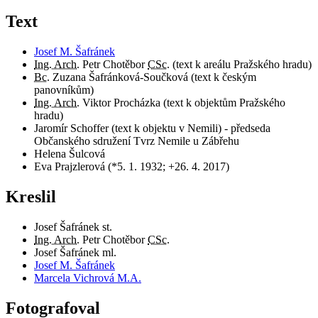
Text
Josef M. Šafránek
Ing. Arch.
Petr Chotěbor
CSc.
(text k areálu Pražského hradu)
Bc.
Zuzana Šafránková-Součková (text k českým
panovníkům)
Ing. Arch.
Viktor Procházka (text k objektům Pražského
hradu)
Jaromír Schoffer (text k objektu v Nemili) - předseda
Občanského sdružení Tvrz Nemile u Zábřehu
Helena Šulcová
Eva Prajzlerová (*5. 1. 1932; +26. 4. 2017)
Kreslil
Josef Šafránek st.
Ing. Arch.
Petr Chotěbor
CSc.
Josef Šafránek ml.
Josef M. Šafránek
Marcela Vichrová M.A.
Fotografoval