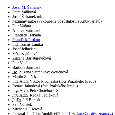
Josef M. Šafránek
Petra Vaňková
Josef Šafránek ml.
neznámý autor (vykoupené pozůstalosti z Antikvariátů)
Petr Vaňata
Andrea Vaňatová
František Habada
František Prokop
Ing.
Tomáš Lainka
Josef Jelínek st.
Věra Zajíčková
Zuzana Barjatarevičová
Petr Vinš
Barbora Janatová
Bc.
Zuzana Šafránková-Součková
Martin Souček
Ing. Arch.
Viktor Procházka (fota Pražského hradu)
Renata Jahodová (fota Pražského hradu)
Ing. Arch.
Petr Chotěbor CSc.
Ing. Arch.
Radka Sedláková
PhDr.
Jiří Bartoň
Petr Voříšek
Michaela Fišerová
fotograf
Jan Gloc
(
mobil:
605 299 108
,
Jan.Gloc@seznam.cz
)