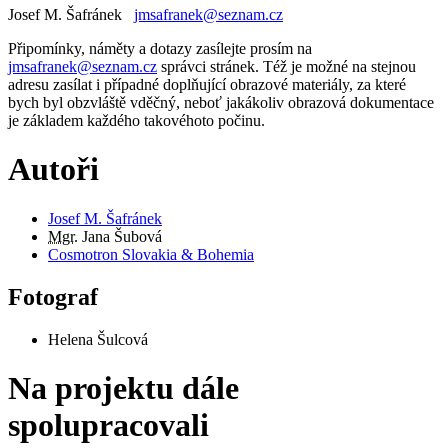
Josef M. Šafránek
jmsafranek@seznam.cz
Připomínky, náměty a dotazy zasílejte prosím na
jmsafranek@seznam.cz
správci stránek. Též je možné na stejnou
adresu zasílat i případné doplňující obrazové materiály, za které
bych byl obzvláště vděčný, neboť jakákoliv obrazová dokumentace
je základem každého takovéhoto počinu.
Autoři
Josef M. Šafránek
Mgr.
Jana Šubová
Cosmotron Slovakia & Bohemia
Fotograf
Helena Šulcová
Na projektu dále
spolupracovali