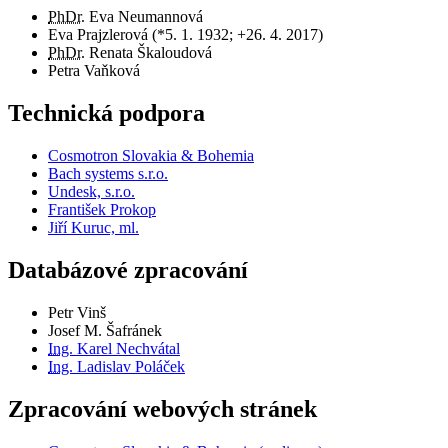
PhDr.
Eva Neumannová
Eva Prajzlerová (*5. 1. 1932; +26. 4. 2017)
PhDr.
Renata Škaloudová
Petra Vaňková
Technická podpora
Cosmotron Slovakia & Bohemia
Bach systems s.r.o.
Undesk, s.r.o.
František Prokop
Jiří Kuruc, ml.
Databázové zpracování
Petr Vinš
Josef M. Šafránek
Ing.
Karel Nechvátal
Ing.
Ladislav Poláček
Zpracování webových stránek