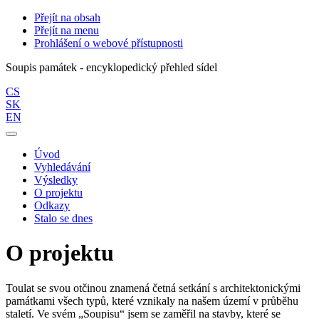
Přejít na obsah
Přejít na menu
Prohlášení o webové přístupnosti
Soupis památek - encyklopedický přehled sídel
CS
SK
EN
Úvod
Vyhledávání
Výsledky
O projektu
Odkazy
Stalo se dnes
O projektu
Toulat se svou otčinou znamená četná setkání s architektonickými
památkami všech typů, které vznikaly na našem území v průběhu
staletí. Ve svém „Soupisu“ jsem se zaměřil na stavby, které se