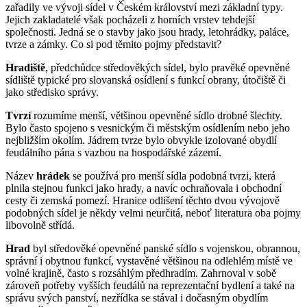
zařadily ve vývoji sídel v Českém království mezi základní typy.
Jejich zakladatelé však pocházeli z horních vrstev tehdejší
společnosti. Jedná se o stavby jako jsou hrady, letohrádky, paláce,
tvrze a zámky. Co si pod těmito pojmy představit?
Hradiště
, předchůdce středověkých sídel, bylo pravěké opevněné
sídliště typické pro slovanská osídlení s funkcí obrany, útočiště či
jako středisko správy.
Tvrzí
rozumíme menší, většinou opevněné sídlo drobné šlechty.
Bylo často spojeno s vesnickým či městským osídlením nebo jeho
nejbližším okolím. Jádrem tvrze bylo obvykle izolované obydlí
feudálního pána s vazbou na hospodářské zázemí.
Název
hrádek
se používá pro menší sídla podobná tvrzi, která
plnila stejnou funkci jako hrady, a navíc ochraňovala i obchodní
cesty či zemská pomezí. Hranice odlišení těchto dvou vývojově
podobných sídel je někdy velmi neurčitá, neboť literatura oba pojmy
libovolně střídá.
Hrad
byl středověké opevněné panské sídlo s vojenskou, obrannou,
správní i obytnou funkcí, vystavěné většinou na odlehlém místě ve
volné krajině, často s rozsáhlým předhradím. Zahrnoval v sobě
zároveň potřeby vyšších feudálů na reprezentační bydlení a také na
správu svých panství, nezřídka se stával i dočasným obydlím