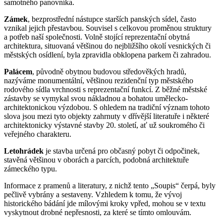
samotného panovníka.
Zámek
, bezprostřední nástupce starších panských sídel, často
vznikal jejich přestavbou. Souvisel s celkovou proměnou struktury
a potřeb naší společnosti. Volně stojící reprezentační obytná
architektura, situovaná většinou do nejbližšího okolí vesnických či
městských osídlení, byla zpravidla obklopena parkem či zahradou.
Palácem
, původně obytnou budovou středověkých hradů,
nazýváme monumentální, většinou rezidenční typ městského
rodového sídla vrchnosti s reprezentační funkcí. Z běžné městské
zástavby se vymykal svou nákladnou a bohatou umělecko-
architektonickou výzdobou. S ohledem na tradiční význam tohoto
slova jsou mezi tyto objekty zahrnuty v dřívější literatuře i některé
architektonicky výstavné stavby 20. století, ať už soukromého či
veřejného charakteru.
Letohrádek
je stavba určená pro občasný pobyt či odpočinek,
stavěná většinou v oborách a parcích, podobná architektuře
zámeckého typu.
Informace z pramenů a literatury, z nichž tento „Soupis“ čerpá, byly
pečlivě vybrány a sestaveny. Vzhledem k tomu, že vývoj
historického bádání jde mílovými kroky vpřed, mohou se v textu
vyskytnout drobné nepřesnosti, za které se tímto omlouvám.