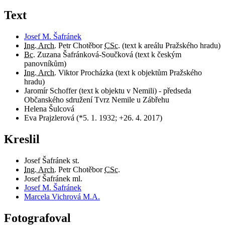
Text
Josef M. Šafránek
Ing. Arch.
Petr Chotěbor
CSc.
(text k areálu Pražského hradu)
Bc.
Zuzana Šafránková-Součková (text k českým
panovníkům)
Ing. Arch.
Viktor Procházka (text k objektům Pražského
hradu)
Jaromír Schoffer (text k objektu v Nemili) - předseda
Občanského sdružení Tvrz Nemile u Zábřehu
Helena Šulcová
Eva Prajzlerová (*5. 1. 1932; +26. 4. 2017)
Kreslil
Josef Šafránek st.
Ing. Arch.
Petr Chotěbor
CSc.
Josef Šafránek ml.
Josef M. Šafránek
Marcela Vichrová M.A.
Fotografoval