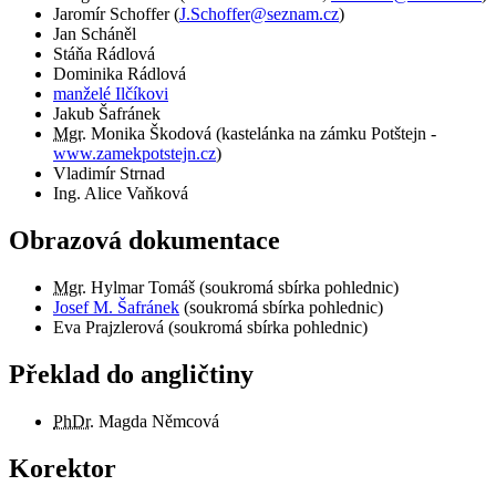
Jaromír Schoffer
(
J.Schoffer@seznam.cz
)
Jan Scháněl
Stáňa Rádlová
Dominika Rádlová
manželé Ilčíkovi
Jakub Šafránek
Mgr.
Monika Škodová (kastelánka na zámku Potštejn -
www.zamekpotstejn.cz
)
Vladimír Strnad
Ing. Alice Vaňková
Obrazová dokumentace
Mgr.
Hylmar Tomáš (soukromá sbírka pohlednic)
Josef M. Šafránek
(soukromá sbírka pohlednic)
Eva Prajzlerová (soukromá sbírka pohlednic)
Překlad do angličtiny
PhDr.
Magda Němcová
Korektor