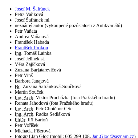
Josef M. Šafránek
Petra Vaňková
Josef Šafránek ml.
neznámý autor (vykoupené pozůstalosti z Antikvariátů)
Petr Vaňata
Andrea Vaňatová
František Habada
František Prokop
Ing.
Tomáš Lainka
Josef Jelínek st.
Věra Zajíčková
Zuzana Barjatarevičová
Petr Vinš
Barbora Janatová
Bc.
Zuzana Šafránková-Součková
Martin Souček
Ing. Arch.
Viktor Procházka (fota Pražského hradu)
Renata Jahodová (fota Pražského hradu)
Ing. Arch.
Petr Chotěbor CSc.
Ing. Arch.
Radka Sedláková
PhDr.
Jiří Bartoň
Petr Voříšek
Michaela Fišerová
fotograf
Jan Gloc
(
mobil:
605 299 108
,
Jan.Gloc@seznam.cz
)