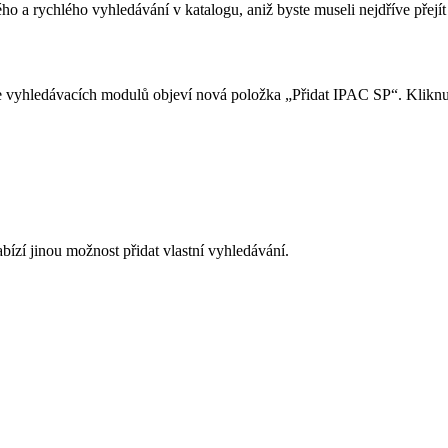
o a rychlého vyhledávání v katalogu, aniž byste museli nejdříve přejít
e vyhledávacích modulů objeví nová položka „Přidat IPAC SP“. Kliknutí
ízí jinou možnost přidat vlastní vyhledávání.