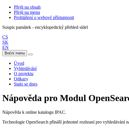
Přejít na obsah
Přejít na menu
Prohlášení o webové přístupnosti
Soupis památek - encyklopedický přehled sídel
CS
SK
EN
Boční menu
Úvod
Vyhledávání
O projektu
Odkazy
Stalo se dnes
Nápověda pro Modul OpenSear
Nápověda k online katalogu IPAC.
Technologie OpenSearch přináší jednotné rozhraní pro vyhledávání n