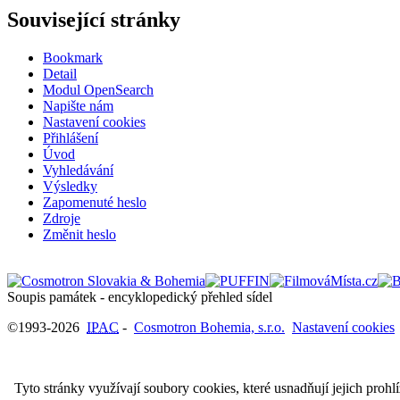
Související stránky
Bookmark
Detail
Modul OpenSearch
Napište nám
Nastavení cookies
Přihlášení
Úvod
Vyhledávání
Výsledky
Zapomenuté heslo
Zdroje
Změnit heslo
Soupis památek - encyklopedický přehled sídel
©1993-2026
IPAC
-
Cosmotron Bohemia, s.r.o.
Nastavení cookies
Tyto stránky využívají soubory cookies, které usnadňují jejich prohl