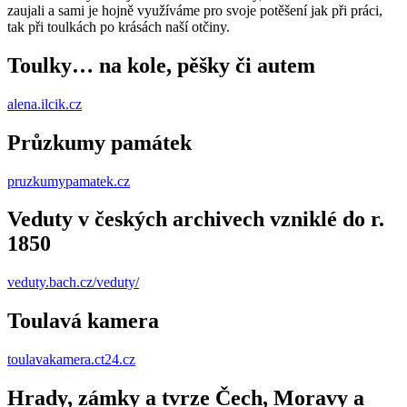
zaujali a sami je hojně využíváme pro svoje potěšení jak při práci,
tak při toulkách po krásách naší otčiny.
Toulky… na kole, pěšky či autem
alena.ilcik.cz
Průzkumy památek
pruzkumypamatek.cz
Veduty v českých archivech vzniklé do r.
1850
veduty.bach.cz/veduty/
Toulavá kamera
toulavakamera.ct24.cz
Hrady, zámky a tvrze Čech, Moravy a