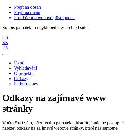
Přejít na obsah
Přejít na menu
Prohlášení o webové přístupnosti
Soupis památek - encyklopedický přehled sídel
CS
SK
EN
Úvod
Vyhledávání
O projektu
Odkazy
Stalo se dnes
Odkazy na zajímavé www
stránky
V této části vám, příznivcům památek a historie, budeme postupně
nabízet odkazy na zajímavé webové stránky, které nás samotné