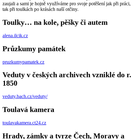
zaujali a sami je hojně využíváme pro svoje potěšení jak při práci,
tak při toulkách po krásách naší otčiny.
Toulky… na kole, pěšky či autem
alena.ilcik.cz
Průzkumy památek
pruzkumypamatek.cz
Veduty v českých archivech vzniklé do r.
1850
veduty.bach.cz/veduty/
Toulavá kamera
toulavakamera.ct24.cz
Hrady, zámky a tvrze Čech, Moravy a