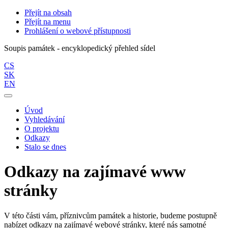
Přejít na obsah
Přejít na menu
Prohlášení o webové přístupnosti
Soupis památek - encyklopedický přehled sídel
CS
SK
EN
Úvod
Vyhledávání
O projektu
Odkazy
Stalo se dnes
Odkazy na zajímavé www
stránky
V této části vám, příznivcům památek a historie, budeme postupně
nabízet odkazy na zajímavé webové stránky, které nás samotné