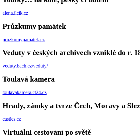
alena.ilcik.cz
Průzkumy památek
pruzkumypamatek.cz
Veduty v českých archivech vzniklé do r. 1
veduty.bach.cz/veduty/
Toulavá kamera
toulavakamera.ct24.cz
Hrady, zámky a tvrze Čech, Moravy a Sle
castles.cz
Virtuální cestování po světě