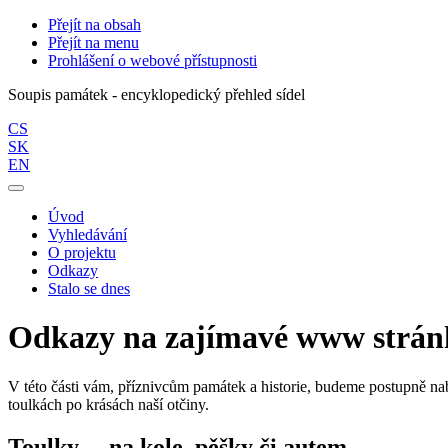
Přejít na obsah
Přejít na menu
Prohlášení o webové přístupnosti
Soupis památek - encyklopedický přehled sídel
CS
SK
EN
Úvod
Vyhledávání
O projektu
Odkazy
Stalo se dnes
Odkazy na zajímavé www strán
V této části vám, příznivcům památek a historie, budeme postupně nabí
toulkách po krásách naší otčiny.
Toulky… na kole, pěšky či autem