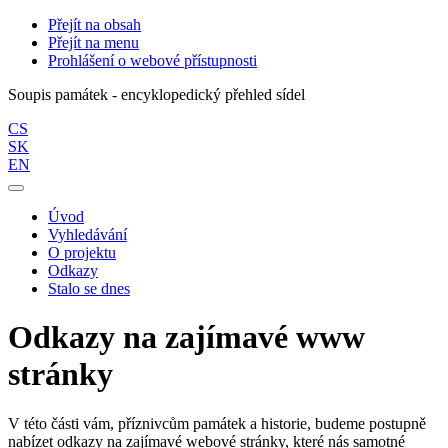
Přejít na obsah
Přejít na menu
Prohlášení o webové přístupnosti
Soupis památek - encyklopedický přehled sídel
CS
SK
EN
Úvod
Vyhledávání
O projektu
Odkazy
Stalo se dnes
Odkazy na zajímavé www
stránky
V této části vám, příznivcům památek a historie, budeme postupně
nabízet odkazy na zajímavé webové stránky, které nás samotné