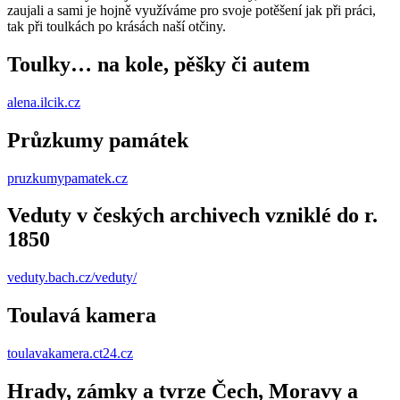
zaujali a sami je hojně využíváme pro svoje potěšení jak při práci,
tak při toulkách po krásách naší otčiny.
Toulky… na kole, pěšky či autem
alena.ilcik.cz
Průzkumy památek
pruzkumypamatek.cz
Veduty v českých archivech vzniklé do r.
1850
veduty.bach.cz/veduty/
Toulavá kamera
toulavakamera.ct24.cz
Hrady, zámky a tvrze Čech, Moravy a