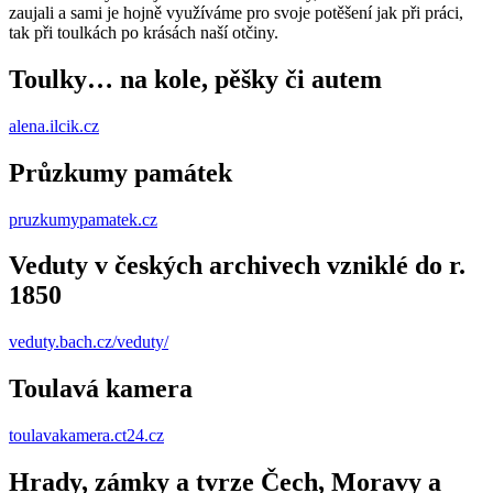
zaujali a sami je hojně využíváme pro svoje potěšení jak při práci,
tak při toulkách po krásách naší otčiny.
Toulky… na kole, pěšky či autem
alena.ilcik.cz
Průzkumy památek
pruzkumypamatek.cz
Veduty v českých archivech vzniklé do r.
1850
veduty.bach.cz/veduty/
Toulavá kamera
toulavakamera.ct24.cz
Hrady, zámky a tvrze Čech, Moravy a