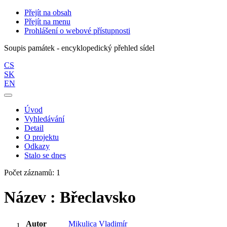
Přejít na obsah
Přejít na menu
Prohlášení o webové přístupnosti
Soupis památek - encyklopedický přehled sídel
CS
SK
EN
Úvod
Vyhledávání
Detail
O projektu
Odkazy
Stalo se dnes
Počet záznamů: 1
Název : Břeclavsko
Autor
Mikulica Vladimír