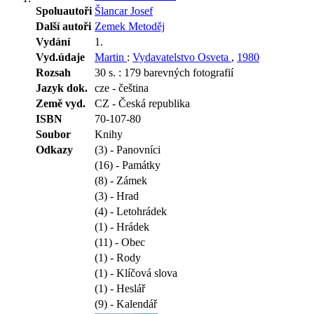
Spoluautoři
Šlancar Josef
Další autoři
Zemek Metoděj
Vydání
1.
Vyd.údaje
Martin
:
Vydavatelstvo Osveta
,
1980
Rozsah
30 s. : 179 barevných fotografií
Jazyk dok.
cze - čeština
Země vyd.
CZ - Česká republika
ISBN
70-107-80
Soubor
Knihy
Odkazy
(3) - Panovníci
(16) - Památky
(8) - Zámek
(3) - Hrad
(4) - Letohrádek
(1) - Hrádek
(11) - Obec
(1) - Rody
(1) - Klíčová slova
(1) - Heslář
(9) - Kalendář