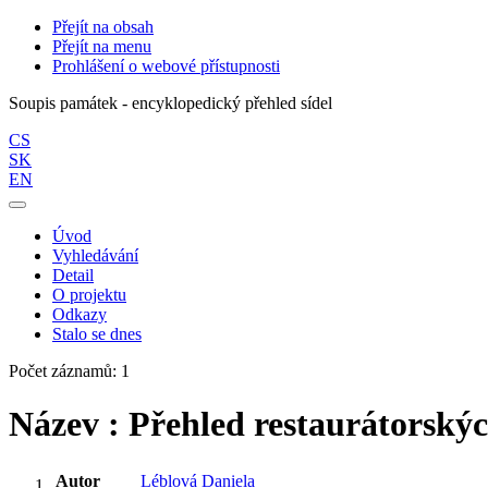
Přejít na obsah
Přejít na menu
Prohlášení o webové přístupnosti
Soupis památek - encyklopedický přehled sídel
CS
SK
EN
Úvod
Vyhledávání
Detail
O projektu
Odkazy
Stalo se dnes
Počet záznamů: 1
Název : Přehled restaurátorskýc
Autor
Léblová Daniela