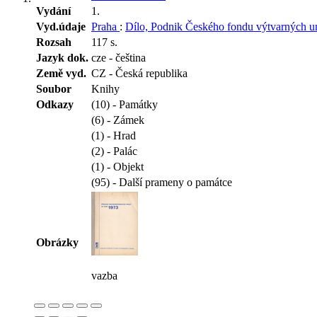
Vydání
1.
Vyd.údaje
Praha
:
Dílo, Podnik Českého fondu výtvarných 
Rozsah
117 s.
Jazyk dok.
cze - čeština
Země vyd.
CZ - Česká republika
Soubor
Knihy
Odkazy
(10) - Památky
(6) - Zámek
(1) - Hrad
(2) - Palác
(1) - Objekt
(95) - Další prameny o památce
Obrázky
vazba