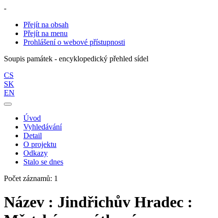
-
Přejít na obsah
Přejít na menu
Prohlášení o webové přístupnosti
Soupis památek - encyklopedický přehled sídel
CS
SK
EN
Úvod
Vyhledávání
Detail
O projektu
Odkazy
Stalo se dnes
Počet záznamů: 1
Název : Jindřichův Hradec :