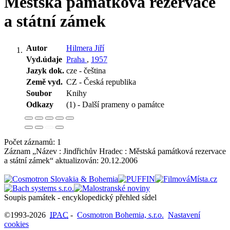
Městská památková rezervace
a státní zámek
Autor
Hilmera Jiří
Vyd.údaje
Praha
,
1957
Jazyk dok.
cze - čeština
Země vyd.
CZ - Česká republika
Soubor
Knihy
Odkazy
(1) - Další prameny o památce
Počet záznamů: 1
Záznam „Název : Jindřichův Hradec : Městská památková rezervace
a státní zámek“ aktualizován:
20.12.2006
Soupis památek - encyklopedický přehled sídel
©1993-2026
IPAC
-
Cosmotron Bohemia, s.r.o.
Nastavení
cookies