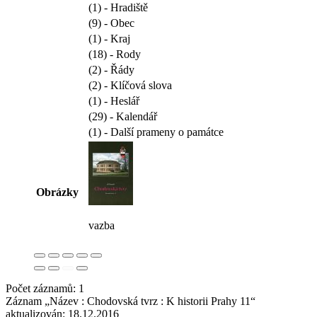
(1) - Hradiště
(9) - Obec
(1) - Kraj
(18) - Rody
(2) - Řády
(2) - Klíčová slova
(1) - Heslář
(29) - Kalendář
(1) - Další prameny o památce
Obrázky
vazba
Počet záznamů: 1
Záznam „Název : Chodovská tvrz : K historii Prahy 11“
aktualizován:
18.12.2016