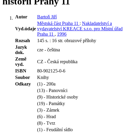
historii Prahy 11
Autor
Bartoň Jiří
Městská část Praha 11
:
Nakladatelství a
Vyd.údaje
vydavatelství KREACE s.r.o. pro Místní úřad
Praha 11
,
1996
Rozsah
145 s. : 16 str. obrazové přílohy
Jazyk
cze - čeština
dok.
Země
CZ - Česká republika
vyd.
ISBN
80-902125-0-6
Soubor
Knihy
Odkazy
(1) - 200a
(13) - Panovníci
(9) - Historické osoby
(19) - Památky
(3) - Zámek
(6) - Hrad
(8) - Tvrz
(1) - Feudální sídlo