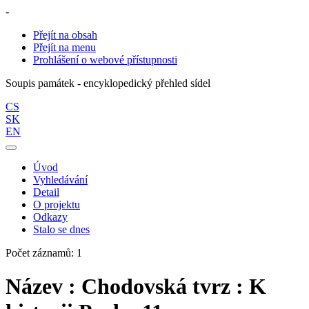
-
Přejít na obsah
Přejít na menu
Prohlášení o webové přístupnosti
Soupis památek - encyklopedický přehled sídel
CS
SK
EN
Úvod
Vyhledávání
Detail
O projektu
Odkazy
Stalo se dnes
Počet záznamů: 1
Název : Chodovská tvrz : K