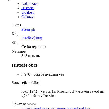
Lokalizace
Historie
Události
Odkazy
Okres
Plzeň-jih
Kraj
Plzeňský kraj
Stát
Česká republika
Na mapě
343 m n. m.
Historie obce
r. 976 - poprvé uváděna ves
Související událost
roku 1942 - Ve Starém Plzenci byl vystavěn závod na
výrobu šumivého vína.
Odkaz na www
www.staryplzenec.cz
;
www.bohemiasekt.cz