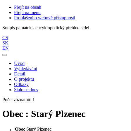
Přejít na obsah
Přejít na menu
Prohlášení o webové přístupnosti
Soupis památek - encyklopedický přehled sídel
CS
SK
EN
Úvod
Vyhledávání
Detail
O projektu
Odkazy
Stalo se dnes
Počet záznamů: 1
Obec : Starý Plzenec
Obec
Starý Plzenec