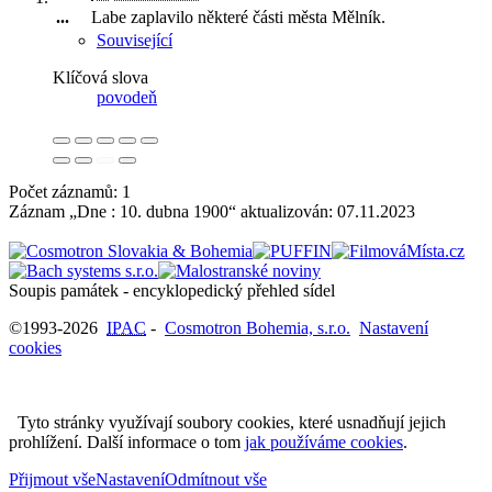
...
Labe zaplavilo některé části města Mělník
.
Související
Klíčová slova
povodeň
Počet záznamů: 1
Záznam „Dne : 10. dubna 1900“ aktualizován:
07.11.2023
Soupis památek - encyklopedický přehled sídel
©1993-2026
IPAC
-
Cosmotron Bohemia, s.r.o.
Nastavení
cookies
Tyto stránky využívají soubory cookies, které usnadňují jejich
prohlížení. Další informace o tom
jak používáme cookies
.
Přijmout vše
Nastavení
Odmítnout vše