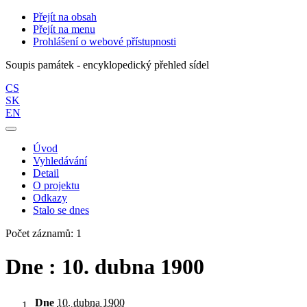
Přejít na obsah
Přejít na menu
Prohlášení o webové přístupnosti
Soupis památek - encyklopedický přehled sídel
CS
SK
EN
Úvod
Vyhledávání
Detail
O projektu
Odkazy
Stalo se dnes
Počet záznamů: 1
Dne : 10. dubna 1900
Dne
10. dubna 1900