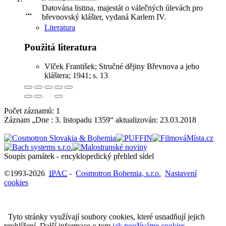
Datována listina, majestát o válečných úlevách pro
...
břevnovský klášter, vydaná Karlem IV
.
Literatura
Použitá literatura
Vlček František; Stručné dějiny Břevnova a jeho
kláštera; 1941; s. 13
Počet záznamů: 1
Záznam „Dne : 3. listopadu 1359“ aktualizován:
23.03.2018
Soupis památek - encyklopedický přehled sídel
©1993-2026
IPAC
-
Cosmotron Bohemia, s.r.o.
Nastavení
cookies
Tyto stránky využívají soubory cookies, které usnadňují jejich
prohlížení. Další informace o tom
jak používáme cookies
.