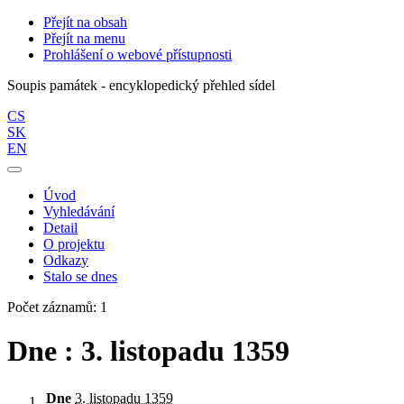
Přejít na obsah
Přejít na menu
Prohlášení o webové přístupnosti
Soupis památek - encyklopedický přehled sídel
CS
SK
EN
Úvod
Vyhledávání
Detail
O projektu
Odkazy
Stalo se dnes
Počet záznamů: 1
Dne : 3. listopadu 1359
Dne
3. listopadu 1359