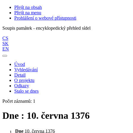
Přejít na obsah
Přejít na menu
Prohlášení o webové přístupnosti
Soupis památek - encyklopedický přehled sídel
CS
SK
EN
Úvod
Vyhledávání
Detail
O projektu
Odkazy
Stalo se dnes
Počet záznamů: 1
Dne : 10. června 1376
Dne
10. června 1376