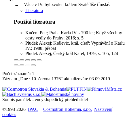
...
Václav IV. byl zvolen králem Svaté říše římské
.
Literatura
Použitá literatura
Kučera Petr; Praha Karla IV. - 700 let; Když všechny
cesty vedly do Prahy; 2016; s. 5
Pludek Alexej; Králevic, král, císař; Vyprávění o Karlu
IV.; 1988; přebal
Pludek Alexej; Český král Karel; 1979; s. 105, 124
Počet záznamů: 1
Záznam „Dne : 10. června 1376“ aktualizován:
03.09.2019
Soupis památek - encyklopedický přehled sídel
©1993-2026
IPAC
-
Cosmotron Bohemia, s.r.o.
Nastavení
cookies