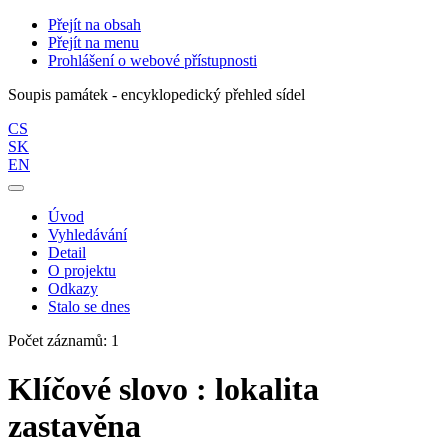
Přejít na obsah
Přejít na menu
Prohlášení o webové přístupnosti
Soupis památek - encyklopedický přehled sídel
CS
SK
EN
Úvod
Vyhledávání
Detail
O projektu
Odkazy
Stalo se dnes
Počet záznamů: 1
Klíčové slovo : lokalita
zastavěna