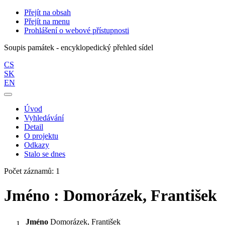
Přejít na obsah
Přejít na menu
Prohlášení o webové přístupnosti
Soupis památek - encyklopedický přehled sídel
CS
SK
EN
Úvod
Vyhledávání
Detail
O projektu
Odkazy
Stalo se dnes
Počet záznamů: 1
Jméno : Domorázek, František
Jméno
Domorázek, František