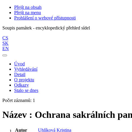
Přejít na obsah
Přejít na menu
Prohlášení o webové přístupnosti
Soupis památek - encyklopedický přehled sídel
CS
SK
EN
Úvod
Vyhledávání
Detail
O projektu
Odkazy
Stalo se dnes
Počet záznamů: 1
Název : Ochrana sakrálních pam
Autor
Uhlíková Kristina