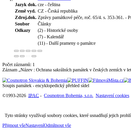
Jazyk dok.
cze - čeština
Země vyd.
CZ - Česká republika
Zdroj.dok.
Zprávy památkové péče, roč. 65/4. s. 353-361. - P
Soubor
Články
Odkazy
(2) - Historické osoby
(7) - Kalendář
(11) - Další prameny o památce
Počet záznamů: 1
Záznam „Název : Ochrana sakrálních památek v českých zemích v le
Soupis památek - encyklopedický přehled sídel
©1993-2026
IPAC
-
Cosmotron Bohemia, s.r.o.
Nastavení cookies
Tyto stránky využívají soubory cookies, které usnadňují jejich prohl
Přijmout vše
Nastavení
Odmítnout vše