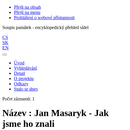
Přejít na obsah
Přejít na menu
Prohlášení o webové přístupnosti
Soupis památek - encyklopedický přehled sídel
CS
SK
EN
Úvod
Vyhledávání
Detail
O projektu
Odkazy
Stalo se dnes
Počet záznamů: 1
Název : Jan Masaryk - Jak
jsme ho znali