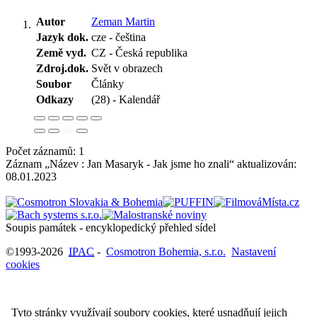
Autor
Zeman Martin
Jazyk dok.
cze - čeština
Země vyd.
CZ - Česká republika
Zdroj.dok.
Svět v obrazech
Soubor
Články
Odkazy
(28) - Kalendář
Počet záznamů: 1
Záznam „Název : Jan Masaryk - Jak jsme ho znali“ aktualizován:
08.01.2023
Soupis památek - encyklopedický přehled sídel
©1993-2026
IPAC
-
Cosmotron Bohemia, s.r.o.
Nastavení
cookies
Tyto stránky využívají soubory cookies, které usnadňují jejich