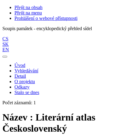
Přejít na obsah
Přejít na menu
Prohlášení o webové přístupnosti
Soupis památek - encyklopedický přehled sídel
CS
SK
EN
Úvod
Vyhledávání
Detail
O projektu
Odkazy
Stalo se dnes
Počet záznamů: 1
Název : Literární atlas
Československý