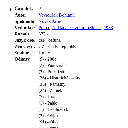
Část.dok.
2.
Autor
Vavroušek Bohumil
Spoluautoři
Novák Arne
Vyd.údaje
Praha
:
Nakladatelství Prometheus
,
1938
Rozsah
372 s.
Jazyk dok.
cze - čeština
Země vyd.
CZ - Česká republika
Soubor
Knihy
Odkazy
(9) - 200a
(2) - Panovníci
(2) - Prezidenti
(26) - Historické osoby
(35) - Památky
(24) - Zámek
(7) - Hrad
(1) - Palác
(1) - Letohrádek
(2) - Objekt
(91) - Obec