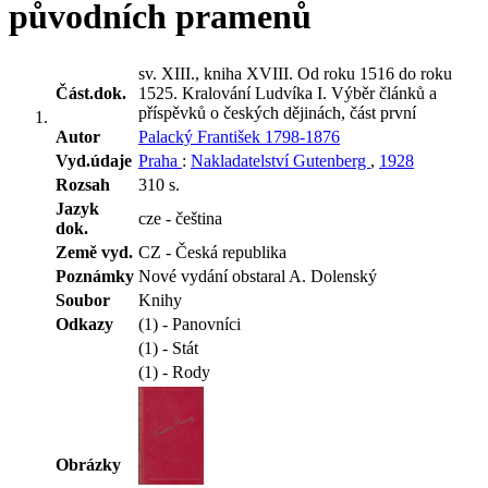
původních pramenů
sv. XIII., kniha XVIII. Od roku 1516 do roku
Část.dok.
1525. Kralování Ludvíka I. Výběr článků a
příspěvků o českých dějinách, část první
Autor
Palacký František 1798-1876
Vyd.údaje
Praha
:
Nakladatelství Gutenberg
,
1928
Rozsah
310 s.
Jazyk
cze - čeština
dok.
Země vyd.
CZ - Česká republika
Poznámky
Nové vydání obstaral A. Dolenský
Soubor
Knihy
Odkazy
(1) - Panovníci
(1) - Stát
(1) - Rody
Obrázky