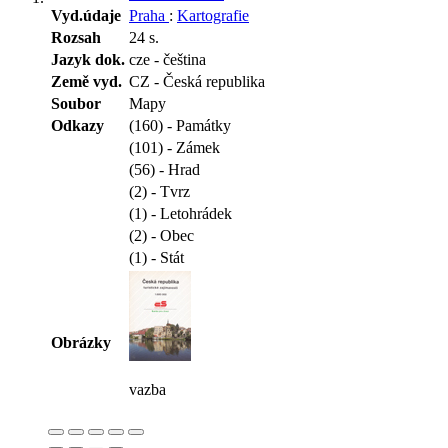
Vyd.údaje
Praha
:
Kartografie
Rozsah
24 s.
Jazyk dok.
cze - čeština
Země vyd.
CZ - Česká republika
Soubor
Mapy
Odkazy
(160) - Památky
(101) - Zámek
(56) - Hrad
(2) - Tvrz
(1) - Letohrádek
(2) - Obec
(1) - Stát
Obrázky
vazba