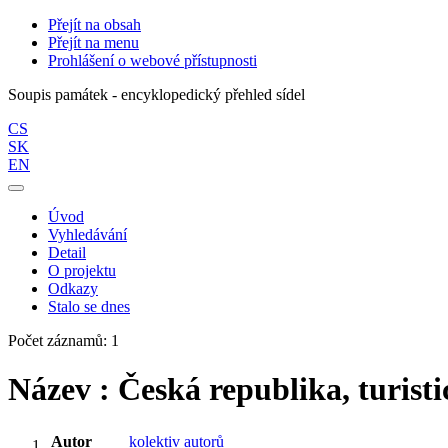
Přejít na obsah
Přejít na menu
Prohlášení o webové přístupnosti
Soupis památek - encyklopedický přehled sídel
CS
SK
EN
Úvod
Vyhledávání
Detail
O projektu
Odkazy
Stalo se dnes
Počet záznamů: 1
Název : Česká republika, turisti
Autor
kolektiv autorů