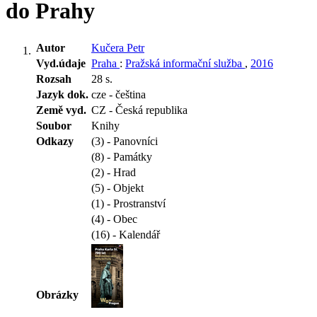
do Prahy
Autor
Kučera Petr
Vyd.údaje
Praha
:
Pražská informační služba
,
2016
Rozsah
28 s.
Jazyk dok.
cze - čeština
Země vyd.
CZ - Česká republika
Soubor
Knihy
Odkazy
(3) - Panovníci
(8) - Památky
(2) - Hrad
(5) - Objekt
(1) - Prostranství
(4) - Obec
(16) - Kalendář
Obrázky