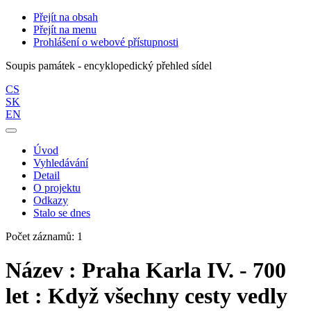
Přejít na obsah
Přejít na menu
Prohlášení o webové přístupnosti
Soupis památek - encyklopedický přehled sídel
CS
SK
EN
Úvod
Vyhledávání
Detail
O projektu
Odkazy
Stalo se dnes
Počet záznamů: 1
Název : Praha Karla IV. - 700
let : Když všechny cesty vedly