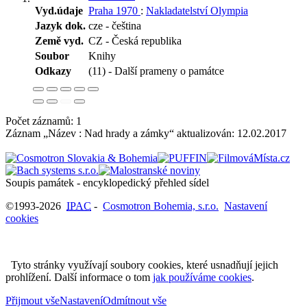
Vyd.údaje
Praha 1970
:
Nakladatelství Olympia
Jazyk dok.
cze - čeština
Země vyd.
CZ - Česká republika
Soubor
Knihy
Odkazy
(11) - Další prameny o památce
Počet záznamů: 1
Záznam „Název : Nad hrady a zámky“ aktualizován:
12.02.2017
Soupis památek - encyklopedický přehled sídel
©1993-2026
IPAC
-
Cosmotron Bohemia, s.r.o.
Nastavení
cookies
Tyto stránky využívají soubory cookies, které usnadňují jejich
prohlížení. Další informace o tom
jak používáme cookies
.
Přijmout vše
Nastavení
Odmítnout vše