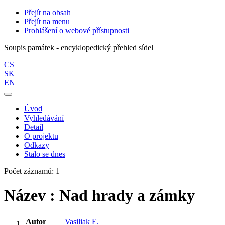
Přejít na obsah
Přejít na menu
Prohlášení o webové přístupnosti
Soupis památek - encyklopedický přehled sídel
CS
SK
EN
Úvod
Vyhledávání
Detail
O projektu
Odkazy
Stalo se dnes
Počet záznamů: 1
Název : Nad hrady a zámky
Autor
Vasiliak E.