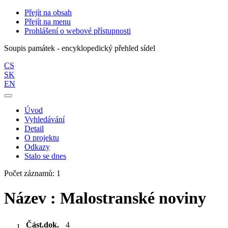
Přejít na obsah
Přejít na menu
Prohlášení o webové přístupnosti
Soupis památek - encyklopedický přehled sídel
CS
SK
EN
Úvod
Vyhledávání
Detail
O projektu
Odkazy
Stalo se dnes
Počet záznamů: 1
Název : Malostranské noviny
Část.dok.
4