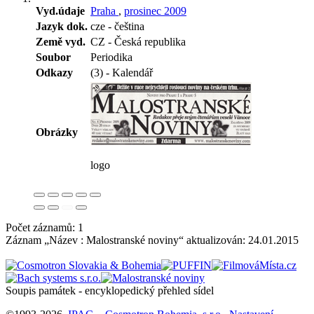
Vyd.údaje
Praha
,
prosinec 2009
Jazyk dok.
cze - čeština
Země vyd.
CZ - Česká republika
Soubor
Periodika
Odkazy
(3) - Kalendář
Obrázky
logo
Počet záznamů: 1
Záznam „Název : Malostranské noviny“ aktualizován:
24.01.2015
Soupis památek - encyklopedický přehled sídel