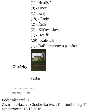
(1) - Hradiště
(9) - Obec
(1) - Kraj
(18) - Rody
(2) - Řády
(2) - Klíčová slova
(1) - Heslář
(29) - Kalendář
(1) - Další prameny o památce
Obrázky
vazba
Počet záznamů: 1
Záznam „Název : Chodovská tvrz : K historii Prahy 11“
aktualizován:
18.12.2016