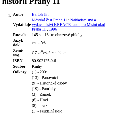
historii Prahy 11
Autor
Bartoň Jiří
Městská část Praha 11
:
Nakladatelství a
Vyd.údaje
vydavatelství KREACE s.r.o. pro Místní úřad
Praha 11
,
1996
Rozsah
145 s. : 16 str. obrazové přílohy
Jazyk
cze - čeština
dok.
Země
CZ - Česká republika
vyd.
ISBN
80-902125-0-6
Soubor
Knihy
Odkazy
(1) - 200a
(13) - Panovníci
(9) - Historické osoby
(19) - Památky
(3) - Zámek
(6) - Hrad
(8) - Tvrz
(1) - Feudální sídlo