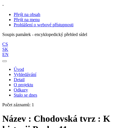
-
Přejít na obsah
Přejít na menu
Prohlášení o webové přístupnosti
Soupis památek - encyklopedický přehled sídel
CS
SK
EN
Úvod
Vyhledávání
Detail
O projektu
Odkazy
Stalo se dnes
Počet záznamů: 1
Název : Chodovská tvrz : K